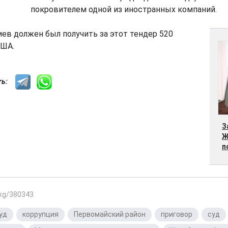
покровителем одной из иностранных компаний.
ев должен был получить за этот тендер 520
США.
сть:
З
Ж
п
.kg/380343
уд
,
коррупция
,
Первомайский район
,
приговор
,
суд