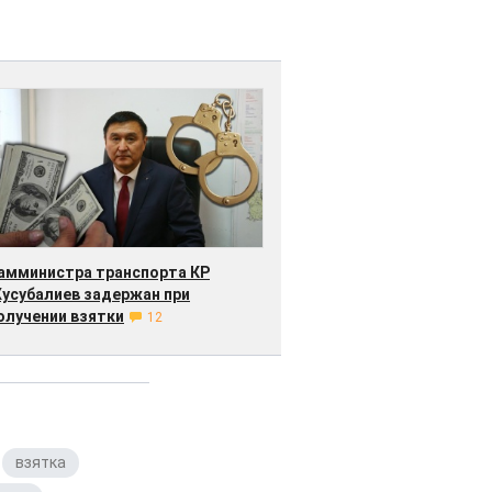
амминистра транспорта КР
усубалиев задержан при
олучении взятки
12
,
взятка
,