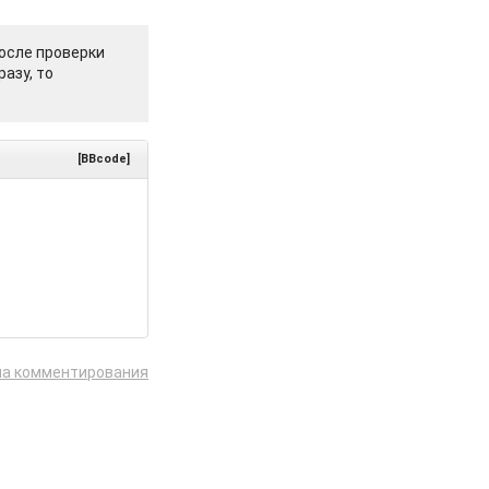
осле проверки
азу, то
[BBcode]
ла комментирования