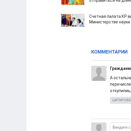
отправиться на дли
Счетная палата КР в
Министерстве науки
КОММЕНТАРИИ
Граждани
А остальн
перечисле
откупилиь,
ЦИТИРОВА