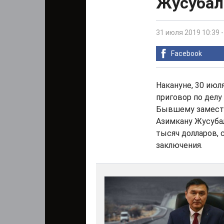
Жусубал
31 июля 2019 10:39
Facebook
Накануне, 30 ию
приговор по делу
Бывшему замести
Азимкану Жусубал
тысяч долларов, 
заключения.