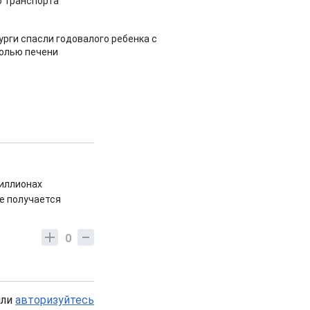
 транспорта
урги спасли годовалого ребенка с
холью печени
миллионах
ые получается
0
или
авторизуйтесь