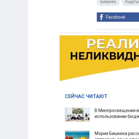
Бишкек
,
Кыргы
Facebook
СЕЙЧАС ЧИТАЮТ
В Минпросвещения в
использовании бюдж
Мэрия Бишкека расс