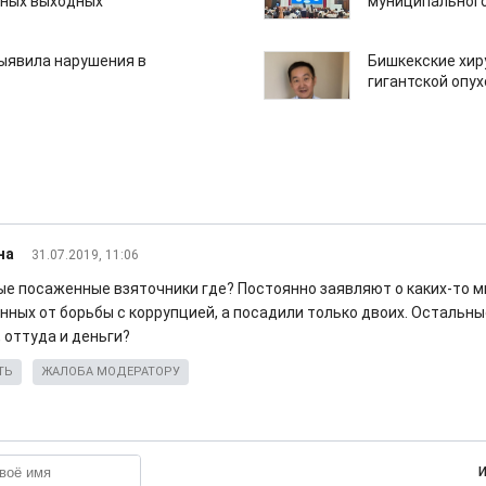
нных выходных
муниципального
ыявила нарушения в
Бишкекские хир
гигантской опу
на
31.07.2019, 11:06
ые посаженные взяточники где? Постоянно заявляют о каких-то 
нных от борьбы с коррупцией, а посадили только двоих. Остальн
 оттуда и деньги?
ТЬ
ЖАЛОБА МОДЕРАТОРУ