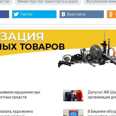
зстан
,
Министерство транспорта и дорог
,
Жусубалиев Ази
Twitter
Вконтакте
ыявили нарушения при
Депутат ЖК Шаб
етных средств
организация дл
казала, куда можно
В Бишкеке обсу