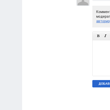
Коммент
модерат
авториз

