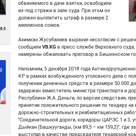
обвиняемого в даче взятки, освободили
из-под стражи в зале суда. При этом он
должен выплатить штраф в размере 2
миллионов сомов.
а с
Азимкан Жусубалиев выразил несогласие с решен
сообщили
VB.KG
в пресс-службе Верховного суда,
намерены обжаловать приговор в Бишкекском го
Напомним, 5 декабря 2018 года Антикоррупционн
КР в рамках возбужденного уголовного дела с по
получении денежных средств в размере 50 000 д
задержан заместитель министра транспорта и до
Республики Ж.А. Деньги, по версии следствия, пр
принятие положительного решения по тендеру на
дорожно-строительных и реабилитационных работ
"Соединительной дороги, коридоры ЦАРЭС 1 и 3, у
Дыйкан (Башкууганды, (км 89,5 – км 159,2)", где 
выступал в качестве председателя тендерной ко