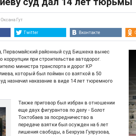
иеву суд дал 14 лет тюрьмы
-
Оксана Гут
Twitter
Вконтакте
ля, Первомайский районный суд Бишкека вынес
 о коррупции при строительстве автодорог.
телю министра транспорта и дорог КР
иева, который был пойман со взяткой в 50
суд назначил наказание в виде 14 лет тюремного
Также приговор был избран в отношении
еще двух фигурантов по делу - Болот
Токтобаев за посредничество в
передаче взятки был осужден на 6 лет
лишения свободы, а Бехруза Гулрузова,