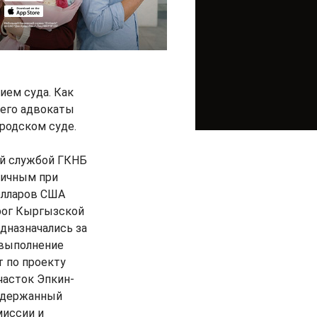
ием суда. Как
 его адвокаты
родском суде.
ой службой ГКНБ
личным при
олларов США
рог Кыргызской
едназначались за
 выполнение
 по проекту
часток Эпкин-
задержанный
миссии и