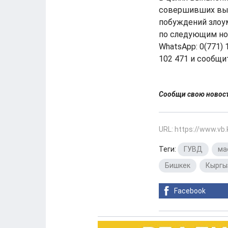
совершивших выш
побуждений злоу
по следующим но
WhatsApp: 0(771) 1
102 471 и сообщит
Сообщи свою ново
URL: https://www.vb
Теги:
ГУВД
,
ма
Бишкек
,
Кыргы
Facebook