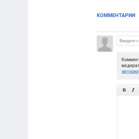
КОММЕНТАРИИ
Коммент
модерат
авториз

