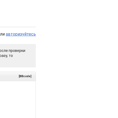
или
авторизуйтесь
осле проверки
азу, то
[BBcode]