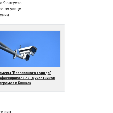
а 9 августа
го по улице
ении.
амеры "Безопасного города"
афиксировали лица участников
огромов в Бишкек
и лиц,