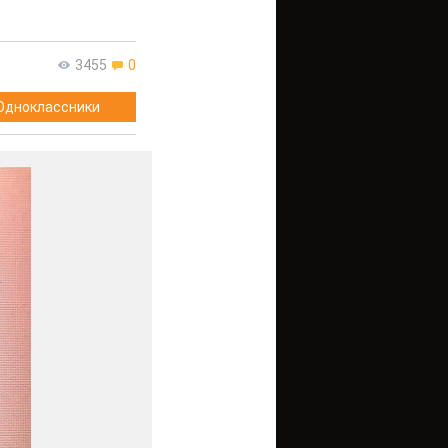
3455
0
Одноклассники