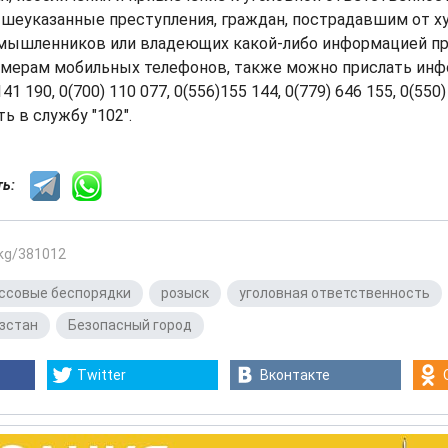
еуказанные преступления, граждан, пострадавшим от ху
мышленников или владеющих какой-либо информацией п
мерам мобильных телефонов, также можно прислать ин
41 190, 0(700) 110 077, 0(556)155 144, 0(779) 646 155, 0(550)
ь в службу "102".
сть:
.kg/381012
ссовые беспорядки
,
розыск
,
уголовная ответственность
,
зстан
,
Безопасный город
Twitter
Вконтакте