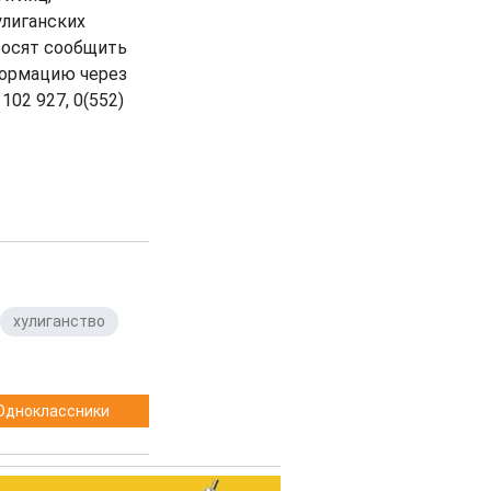
лиганских
росят сообщить
формацию через
 102 927, 0(552)
хулиганство
,
Одноклассники