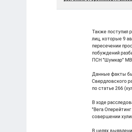
Также поступил 
лиц, которые 9 ав
пересечении прос
побуждений разб
ПСН "Шумкар" МВ
Данные факты бы
Свердловского р
по статье 266 (х
В ходе расследо
"Вега Оперейтинг
совершении хули
В целях выявлени