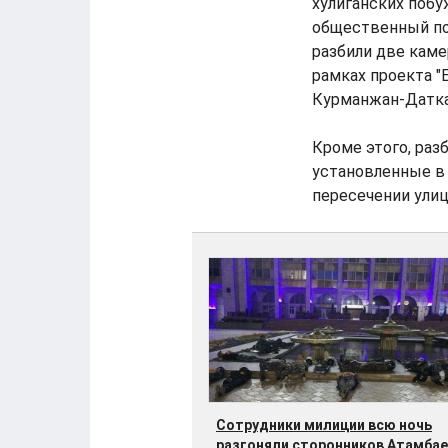
хулиганских поб
общественный по
разбили две кам
рамках проекта "
Курманжан-Датка 
Кроме этого, ра
установленные в 
пересечении ули
Сотрудники милиции всю ночь
разгоняли сторонников Атамбае