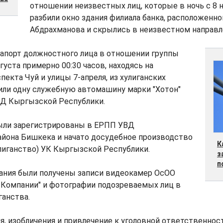
отношении неизвестных лиц, которые в ночь с 8 н
разбили окно здания филиала банка, расположенно
Абдрахманова и скрылись в неизвестном направл
рапорт должностного лица в отношении группы
густа примерно 00:30 часов, находясь на
пекта Чуй и улицы 7-апреля, из хулиганских
или одну служебную автомашину марки "Хотон"
Д Кыргызской Республики.
ли зарегистрированы в ЕРПП УВД
айона Бишкека и начато досудебное производство
К
улиганство) УК Кыргызской Республики.
з
п
вания были получены записи видеокамер ОсОО
 Компании" и фотографии подозреваемых лиц в
ганства.
я, изобличения и привлечение к уголовной ответственност