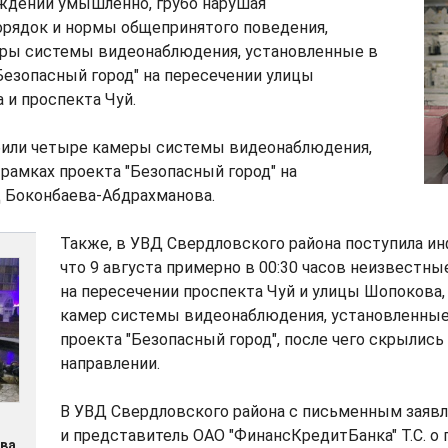
уждений умышленно, грубо нарушая
рядок и нормы общепринятого поведения,
еры системы видеонаблюдения, установленные в
Безопасный город" на пересечении улицы
и проспекта Чуй.
збили четыре камеры системы видеонаблюдения,
рамках проекта "Безопасный город" на
ц Боконбаева-Абдрахманова.
Также, в УВД Свердловского района поступила ин
что 9 августа примерно в 00:30 часов неизвестные
на пересечении проспекта Чуй и улицы Шопокова,
камер системы видеонаблюдения, установленные
проекта "Безопасный город", после чего скрылис
направлении.
В УВД Свердловского района с письменным заяв
и представитель ОАО "ФинансКредитБанка" Т.С. о 
ва