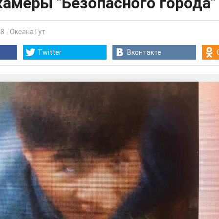
камеры "Безопасного города"
28
-
Оксана Гут
Twitter
Вконтакте