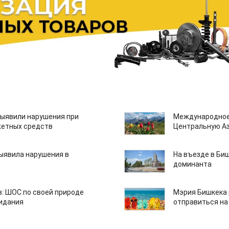
ыявили нарушения при
Международное
етных средств
Центральную А
ыявила нарушения в
На въезде в Би
доминанта
: ШОС по своей природе
Мэрия Бишкека 
зидания
отправиться на