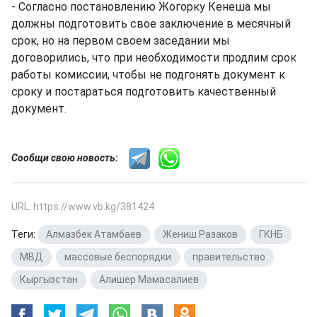
- Согласно постановлению Жогорку Кенеша мы
должны подготовить свое заключение в месячный
срок, но на первом своем заседании мы
договорились, что при необходимости продлим срок
работы комиссии, чтобы не подгонять документ к
сроку и постараться подготовить качественный
документ.
Сообщи свою новость:
URL: https://www.vb.kg/381424
Теги:
Алмазбек Атамбаев
,
Жениш Разаков
,
ГКНБ
,
МВД
,
массовые беспорядки
,
правительство
,
Кыргызстан
,
Алишер Мамасалиев