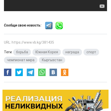
Сообщи свою новость:
URL: https://www.vb.kg/381435
Теги:
борьба
,
Южная Корея
,
награда
,
спорт
,
чемпионат мира
,
Кыргызстан