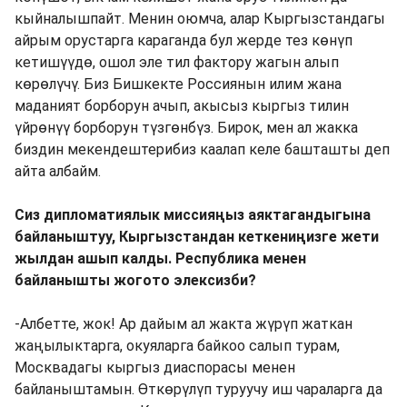
кыйналышпайт. Менин оюмча, алар Кыргызстандагы
айрым орустарга караганда бул жерде тез көнүп
кетишүүдө, ошол эле тил фактору жагын алып
көрөлүчү. Биз Бишкекте Россиянын илим жана
маданият борборун ачып, акысыз кыргыз тилин
үйрөнүү борборун түзгөнбүз. Бирок, мен ал жакка
биздин мекендештерибиз каалап келе башташты деп
айта албайм.
Сиз дипломатиялык миссияңыз аяктагандыгына
байланыштуу, Кыргызстандан кеткениңизге жети
жылдан ашып калды. Республика менен
байланышты жогото элексизби?
-Албетте, жок! Ар дайым ал жакта жүрүп жаткан
жаңылыктарга, окуяларга байкоо салып турам,
Москвадагы кыргыз диаспорасы менен
байланыштамын. Өткөрүлүп туруучу иш чараларга да