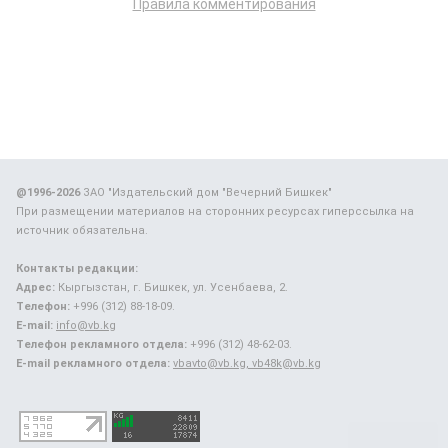
Правила комментирования
@1996-2026
ЗАО "Издательский дом "Вечерний Бишкек"
При размещении материалов на сторонних ресурсах гиперссылка на
источник обязательна.
Контакты редакции:
Адрес:
Кыргызстан, г. Бишкек, ул. Усенбаева, 2.
Телефон:
+996 (312) 88-18-09.
E-mail:
info@vb.kg
Телефон рекламного отдела:
+996 (312) 48-62-03.
E-mail рекламного отдела:
vbavto@vb.kg, vb48k@vb.kg