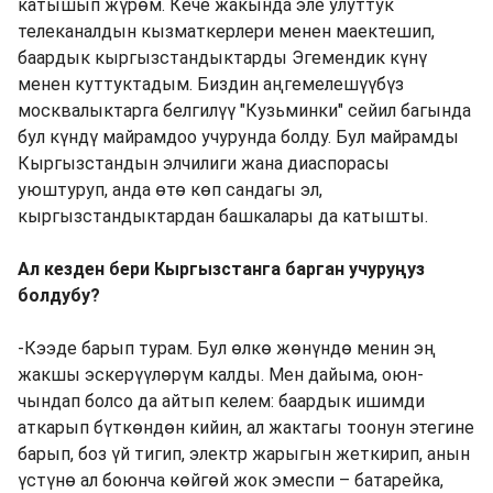
катышып жүрөм. Кече жакында эле улуттук
телеканалдын кызматкерлери менен маектешип,
баардык кыргызстандыктарды Эгемендик күнү
менен куттуктадым. Биздин аңгемелешүүбүз
москвалыктарга белгилүү "Кузьминки" сейил багында
бул күндү майрамдоо учурунда болду. Бул майрамды
Кыргызстандын элчилиги жана диаспорасы
уюштуруп, анда өтө көп сандагы эл,
кыргызстандыктардан башкалары да катышты.
Ал кезден бери Кыргызстанга барган учуруңуз
болдубу?
-Кээде барып турам. Бул өлкө жөнүндө менин эң
жакшы эскерүүлөрүм калды. Мен дайыма, оюн-
чындап болсо да айтып келем: баардык ишимди
аткарып бүткөндөн кийин, ал жактагы тоонун этегине
барып, боз үй тигип, электр жарыгын жеткирип, анын
үстүнө ал боюнча көйгөй жок эмеспи – батарейка,