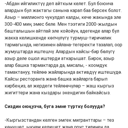
-Абдан ийгиликтүү деп айткым келет. Бул боюнча
алардын бул жактагы санына карап баа берсек болот.
Азыр – миллионго чукулдап калды, кече жакында эле
300-400 миң эмес беле. Мен тээтиги 2000-жылдын
башталышын айтпай эле койойун, адегенде алар бул
жакка келишкенде көпчүлүгү турмуш-тиричилик
тармагында, негизинен айлана-тегеректи тазалап, оор
жумуштарда иштешчү. Алардын кайсы-бир бөлүгү
азыр деле ошол иштерди аткарышат. Бирок, азыр
алар башка тармактарда да, мисалы, - коомдук
тамактануу, тейлөө жайларында активдүү иштешүдө.
Кайсы ресторанга жана башка жайларга барып
кирбеңиз, ал жердеги тейлөөчүлөр – жаш кыргыз
жигиттери жана кыздары экендигин байкайсыз.
Сиздин оюңузча, буга эмне түрткү болууда?
-Кыргызстандан келген эмгек мигранттары – тез
көнүшөт, ыкчам келишет жана орус тилинен да