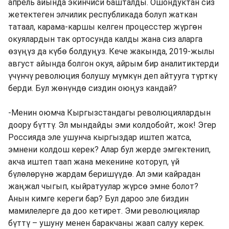
апрель айында экинчиси башталды. Ошондуктан сиз
жетектеген элчилик республикада болуп жаткан
татаал, карама-каршы келген процесстер жүргөн
окуялардын так ортосунда калды жана сиз аларга
өзүңүз да күбө болдуңуз. Кече жакында, 2019-жылы
август айында болгон окуя, айрым бир аналитиктерди
үчүнчү революция болушу мүмкүн деп айтууга түрткү
берди. Бул жөнүндө сиздин оюңуз кандай?
-Менин оюмча Кыргызстандагы революциялардын
доору бүттү. Эл мындайды эми колдобойт, жок! Эгер
Россияда эле ушунча кыргыздар иштеп жатса,
эмнени колдош керек? Алар бул жерде эмгектенип,
акча иштеп таап жана мекенине которуп, үй
бүлөлөрүнө жардам беришүүдө. Ал эми кайрадан
жаңжал чыгып, кыйратуулар жүрсө эмне болот?
Анын кимге кереги бар? Бул дароо эле биздин
мамилелерге да доо кетирет. Эми революциялар
бүттү – ушуну менен баракчаны жаап салуу керек.