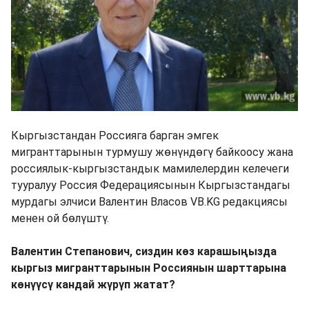
Кыргызстандан Россияга барган эмгек
мигранттарынын турмушу жөнүндөгү байкоосу жана
россиялык-кыргызстандык мамилелердин келечеги
тууралуу Россия Федерациясынын Кыргызстандагы
мурдагы элчиси Валентин Власов VB.KG редакциясы
менен ой бөлүштү.
Валентин Степанович, сиздин көз карашыңызда
кыргыз мигранттарынын Россиянын шарттарына
көнүүсү кандай жүрүп жатат?