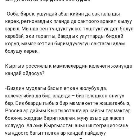
-Ооба, бирок, ушундай абал кийин да сакталышы
керек, регионалдык планда да сактоого аракет кылуу
зарыл. Мында сен түндүктүк же түштүктүк деп бөлүп
карабай, эки тарапты, баардык улуттарды бирдей
көрүп, мамлекеттин биримдүүлүгүн сактаган адам
болушу керек.
Кыргыз-россиялык мамилелердин келечеги жөнүндө
кандай ойдосуз?
-Биздин мурдагы басып өткөн жолубуз да,
келечегибиз да бир, алдыда – биргелешкен өнүгүү
бар. Биз баардыгыбыз бир мамлекетте жашаганбыз,
Россия ар дайым Кыргызстанга ар кайсы тармактар
боюнча жардам берип келген, муну азыр да жасап
келүүдө. Ал эми Кыргызстан анын интеграция жана
чыңдоого багытталган ар кандай пайдалуу