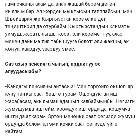
лампочканы алам да, анан жашай берем деген
кыялым бар. Ал жерден мыктысын тапппайсың, мен
Швейцария же Кыргызстан кооз өлкө деп
теңештирип да отурбайм. Кыргызстандын климаты
укмуш, жаратылышы кооз , эли кереметтүү, алар
менен дайыма тил табышууга болот: эли жакшы, ак
көңүл, каардуу, заардуу эмес.
Сиз азыр пенсияга чыгып, ардактуу эс
алуудасызбы?
-Кайдагы пенсияны айтасыз! Мен торгойго окшоп, ар
күнү таңкы саат беште турам. Ошондуктан иш
жасабасам, акылыман адашып калбаймынбы. Негизги
жумушумда иштейм, коомдук иштерди да, кошумча
ишти да аткарам. Эртең мененки саат сегизде жумуш
ордунда болом, ал эми кечки саат сегизде үйгө
кайтам.