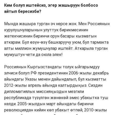
Ким болуп иштейсиз, эгер жашыруун болбосо
айтып бересизби?
Мында жашыра турган эч нерсе жок. Мен Россиянын
курулушчуларынын улуттук бирикмесинин
жетекчисинин биринчи орун басары кызматын
аткарам. Бул өзүн-өзү башкаруучу уюм, бул тармакта
алты миллион жумушчулар иштейт. Аткарыла турган
мумуштун чети да оюла элек!
Россиянын Кыргызстандагы толук ыйгарымдуу
элчиси болуп РФ президентинин 2006-жылы декабрь
айындагы Указы менен дайындалып, бул кызматты
2012-жылы апрель айында калтырдыңыз. Сиздин
дипломатиялык миссияңыздын мезгили
республикада түзүлгөн жөнөкөй эмес убакытка туш
келди. 2005-жылдын март айындагы биринчи
революциядан кийин көп убакыт өтпөй, 2010-жылы