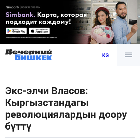
KG
Экс-элчи Власов:
Кыргызстандагы
революциялардын доору
бүттү