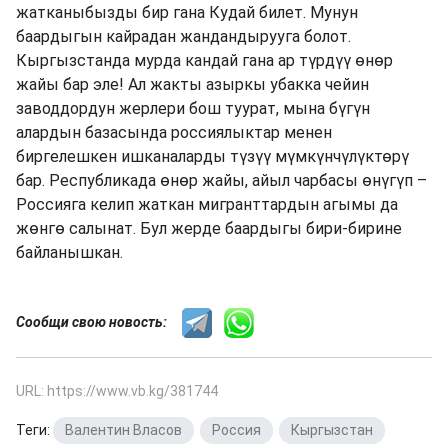
жатканыбызды бир гана Кудай билет. Мунун
баардыгын кайрадан жандандырууга болот.
Кыргызстанда мурда кандай гана ар түрдүү өнөр
жайы бар эле! Ал жакты азыркы убакка чейин
заводдордун жерлери бош туурат, мына бүгүн
алардын базасында россиялыктар менен
биргелешкен ишканаларды түзүү мүмкүнчүлүктөрү
бар. Республикада өнөр жайы, айыл чарбасы өнүгүп –
Россияга келип жаткан мигранттардын агымы да
жөнгө салынат. Бул жерде баардыгы бири-бирине
байланышкан.
Сообщи свою новость:
URL: https://www.vb.kg/381744
Теги:
Валентин Власов
,
Россия
,
Кыргызстан