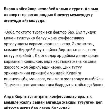
Бирок көйгөйлөр чечилбей калып отурат. Ал эми
эксперттер регионалдык бөлүнүү мүмкүндүгү
жөнүндө айтышууда.
-Ооба, токтото турган эки фактор бар. Бул түндүк
менен түштүккө бөлүү жана конфессиялар
ортосундагы карама-каршылыктар. Экөөнө тең
мамиле бирдей болуп, кайсы-бир жагынан четтеп
кетүү жарабайт. Кыргыздар ар дайым динди эркин
карманып келишкен, анда кастыкка жана кысым
жасоого жол берилбеши керек. Дин тутуу
эркиндигинин принциби мындай: Кудайга
ишенесиңби, мен сага, сен мага жолтоолук кылбайлы.
Теңчилик сакталганда гана баардыгы жайында болот.
Анда Кыргызстандагы конфессиялар аралык
мамиле жалпысынан алганда жакшы түзүлгөн деп
айтууга негиз бар десек болчудай.