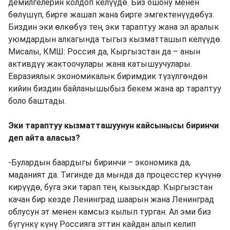
демилгелерин колдоп келүүдө. Биз ошону менен
бөлүшүп, бирге жашап жана бирге эмгектенүүдөбүз.
Биздин эки өлкөбүз тең эки тараптуу жана эл аралык
уюмдардын алкагында тыгыз кызматташып келүүдө.
Мисалы, КМШ: Россия да, Кыргызстан да – анын
активдүү жактоочулары жана катышуучулары.
Евразиялык экономикалык биримдик түзүлгөндөн
кийин биздин байланышыбыз бекем жана ар тараптуу
боло баштады.
Эки тараптуу кызматташуунун кайсынысы биринчи
деп айта аласыз?
-Булардын баардыгы биринчи – экономика да,
маданият да. Тигинде да мында да процесстер күчүнө
кирүүдө, буга эки тарап тең кызыкдар. Кыргызстан
качан бир кезде Ленинград шаарын жана Ленинград
облусун эт менен камсыз кылып турган. Ал эми биз
бүгүнкү күнү Россияга эттин кайдан алып келип