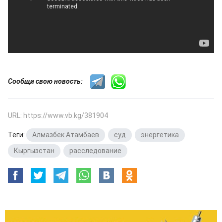
Сообщи свою новость:
URL: https://www.vb.kg/381904
Теги:
Алмазбек Атамбаев
,
суд
,
энергетика
,
Кыргызстан
,
расследование