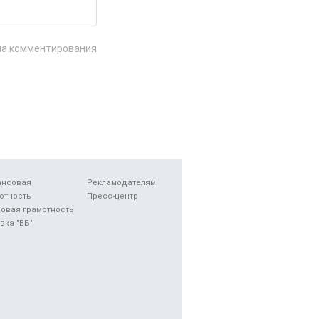
ла комментирования
ансовая
Рекламодателям
отность
Пресс-центр
овая грамотность
вка "ВБ"