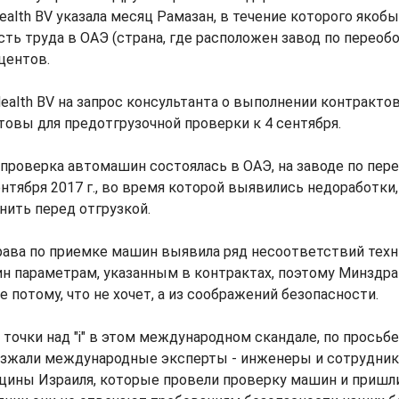
ealth BV указала месяц Рамазан, в течение которого якоб
ть труда в ОАЭ (страна, где расположен завод по перео
центов.
ealth BV на запрос консультанта о выполнении контрактов
овы для предотгрузочной проверки к 4 сентября.
проверка автомашин состоялась в ОАЭ, на заводе по пер
сентября 2017 г., во время которой выявились недоработки
анить перед отгрузкой.
ава по приемке машин выявила ряд несоответствий техн
н параметрам, указанным в контрактах, поэтому Минздр
е потому, что не хочет, а из соображений безопасности.
точки над "i" в этом международном скандале, по просьб
зжали международные эксперты - инженеры и сотрудник
ины Израиля, которые провели проверку машин и пришли