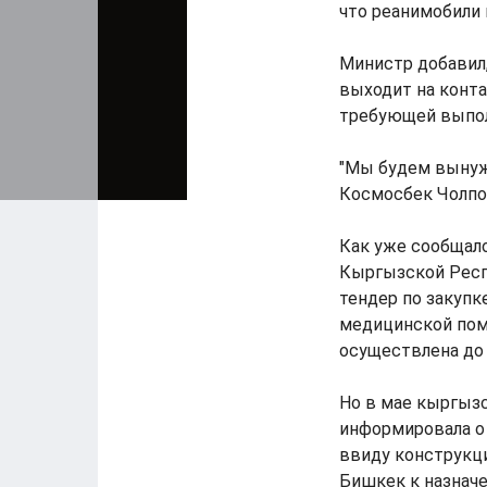
что реанимобили 
Министр добавил
выходит на конта
требующей выпол
"Мы будем вынужд
Космосбек Чолпо
Как уже сообщало
Кыргызской Респ
тендер по закупк
медицинской пом
осуществлена до 
Но в мае кыргызс
информировала о 
ввиду конструкци
Бишкек к назнач