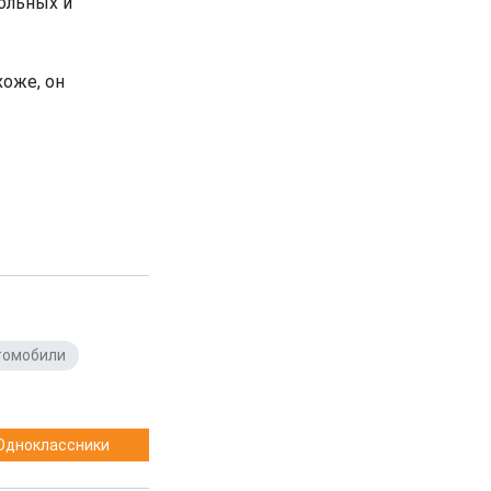
ольных и
оже, он
томобили
,
Одноклассники