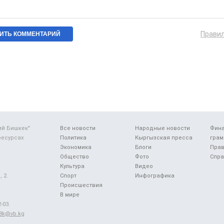
Прави
ий Бишкек"
Все новости
Народные новости
Фин
ресурсах
Политика
Кыргызская пресса
грам
Экономика
Блоги
Прав
Общество
Фото
Спра
Культура
Видео
 2.
Спорт
Инфографика
Происшествия
В мире
-03.
48k@vb.kg