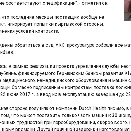
не соответствуют спецификации", - отметил он.
, что последние месяцы поставщик вообще не
кт, игнорирует попытки кыргызской стороны,
нения условий контракта.
ены обратиться в суд. АКС, прокуратура собрали все мат
нбаев.
сь, в рамках реализации проекта укрепления службы не
ублике, финансируемого Германским банком развития Kf
е медицинского, немедицинского оборудования и машин 
ощи. Согласно подписанным контрактам, поставка должн
22 июня 2017 г., а ввод их в эксплуатацию завершен до 22
кая сторона получила от компании Dutch Health письмо, в
том, что может поставить только часть машин к 30 июня,
онных трудностей при переоборудовании, скорее всего, н
енному времени. Другой причиной задержки изготовлени