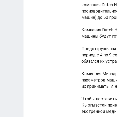
компания Dutch H
производительнос
машин) до 50 про
Компания Dutch H
машины будут гот
Предотгрузочная 
период с 4 по 9 
обязался их устр
Комиссия Минздр
параметров маши
их принимать. И н
Чтобы поставить 
Кыргызстан прие
экстренной медиц