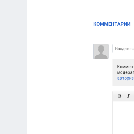
КОММЕНТАРИИ
Коммент
модерат
авториз

