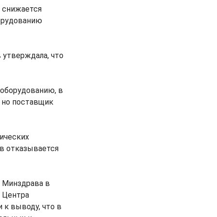
ы снижается
борудованию
 утверждала, что
еоборудованию, в
, но поставщик
ических
ав отказывается
е Минздрава в
 Центра
 к выводу, что в