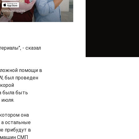
ериалы", - сказал
отложной помощи в
W, был проведен
скорой
а была быть
 июля.
 котором она
 а остальные
е прибудут в
я машин СМП