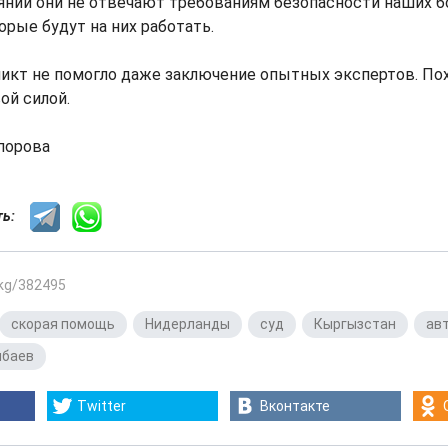
нии они не отвечают требованиям безопасности наших б
орые будут на них работать.
икт не помогло даже заключение опытных экспертов. Пох
ой силой.
порова
сть:
.kg/382495
скорая помощь
,
Нидерланды
,
суд
,
Кыргызстан
,
ав
нбаев
Twitter
Вконтакте