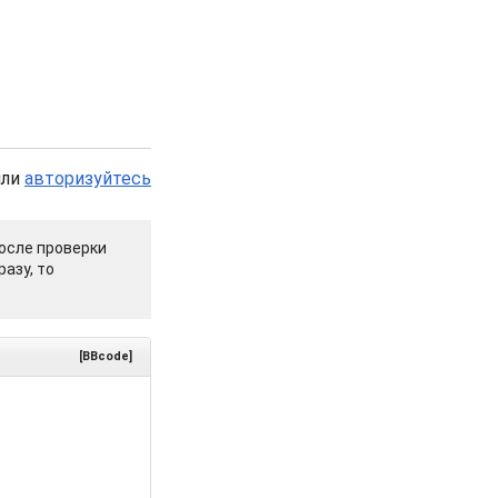
или
авторизуйтесь
осле проверки
азу, то
[BBcode]