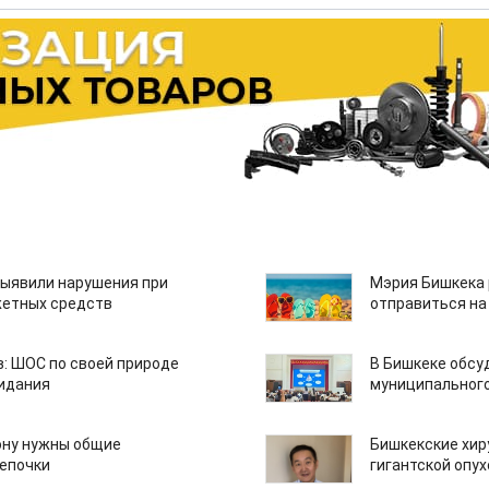
ыявили нарушения при
Мэрия Бишкека 
етных средств
отправиться на
: ШОС по своей природе
В Бишкеке обсу
зидания
муниципального
ону нужны общие
Бишкекские хир
епочки
гигантской опу