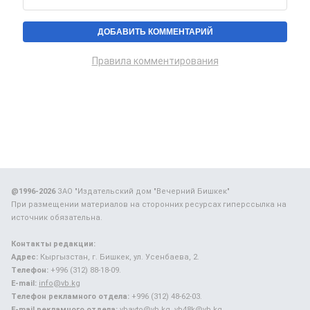
Правила комментирования
@1996-2026
ЗАО "Издательский дом "Вечерний Бишкек"
При размещении материалов на сторонних ресурсах гиперссылка на
источник обязательна.
Контакты редакции:
Адрес:
Кыргызстан, г. Бишкек, ул. Усенбаева, 2.
Телефон:
+996 (312) 88-18-09.
E-mail:
info@vb.kg
Телефон рекламного отдела:
+996 (312) 48-62-03.
E-mail рекламного отдела:
vbavto@vb.kg, vb48k@vb.kg