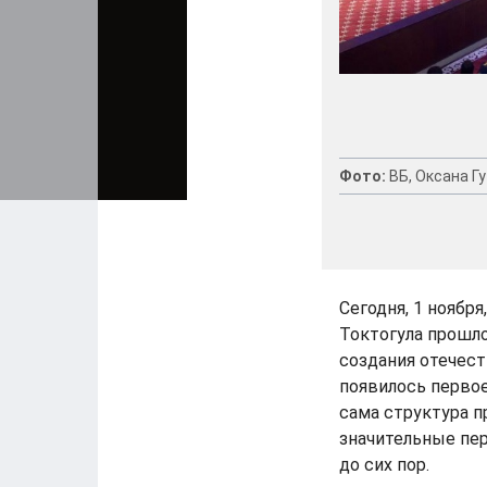
Фото:
ВБ, Оксана Г
Сегодня, 1 ноябр
Токтогула прошл
создания отечест
появилось первое
сама структура п
значительные пе
до сих пор.