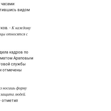
 часами
хитившись видом
К каждому
ков. -
вцы относятся с
дела кадров по
ийматом Араповым
стовой службы
ли отмечены
аз носишь форму
 защита людей.
- отметил