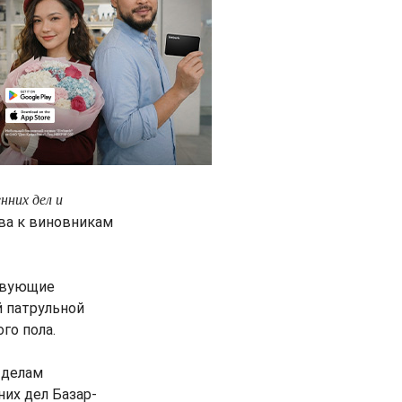
нних дел и
тва к виновникам
твующие
й патрульной
го пола.
 делам
их дел Базар-