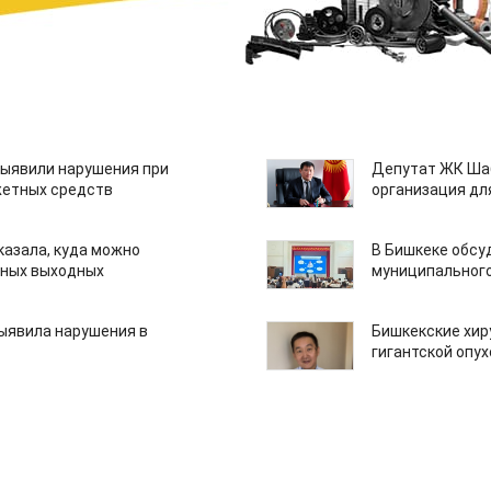
ыявили нарушения при
Депутат ЖК Шаб
етных средств
организация дл
казала, куда можно
В Бишкеке обсу
нных выходных
муниципального
ыявила нарушения в
Бишкекские хир
гигантской опу