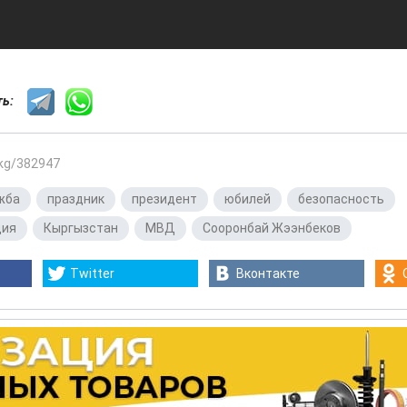
сть:
.kg/382947
жба
,
праздник
,
президент
,
юбилей
,
безопасность
,
ция
,
Кыргызстан
,
МВД
,
Сооронбай Жээнбеков
Twitter
Вконтакте