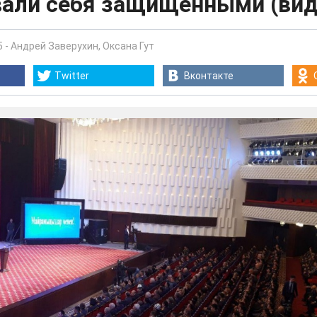
вали себя защищенными (вид
5
-
Андрей Заверухин
,
Оксана Гут
Twitter
Вконтакте