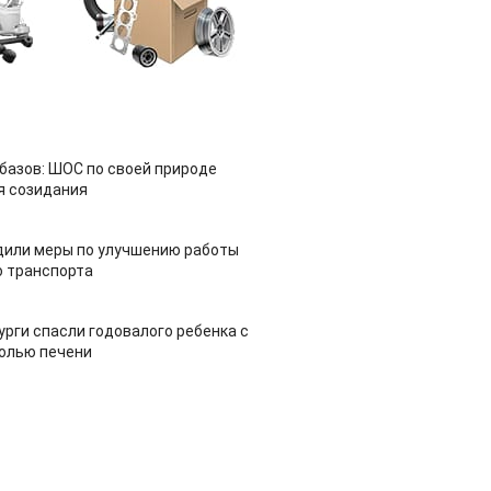
азов: ШОС по своей природе
я созидания
дили меры по улучшению работы
 транспорта
урги спасли годовалого ребенка с
холью печени