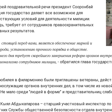
оей поздравительной речи президент Сооронбай
ня государство делает все возможное для
тствующих условий для деятельности милиции.
дь, требует от сотрудников правоохранительных
вных результатов.
 стоящей перед вами, является обеспечение мирной и
рода, установлению прочного порядка в обществе.
его дня требует скорейшего завершения реформ органов внутре
ионализма сотрудников милиции
, - обратился глава государс
 юбилея в филармонию были приглашены ветераны, дейс
нослужащие органов внутренних дел, в том числе из ново
Не мало среди "людей в форме" и представительниц слабо
 Кыял Абдыкапарова – старший участковый инспектор по
них Службы общественной безопасности отдела внутренн