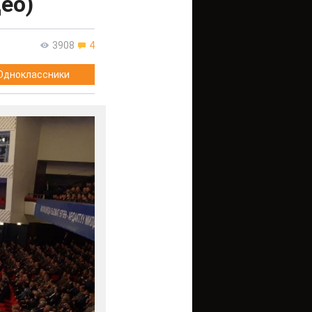
ео)
3908
4
Одноклассники