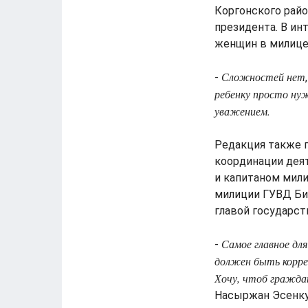
Коргонского рай
президента. В и
женщин в милицей
Сложностей нет
-
ребенку просто нуж
уважением.
Редакция также 
координации дея
и капитаном мил
милиции ГУВД Би
главой государст
Самое главное дл
-
должен быть корр
Хочу, чтоб граждан
Насыржан Эсенку