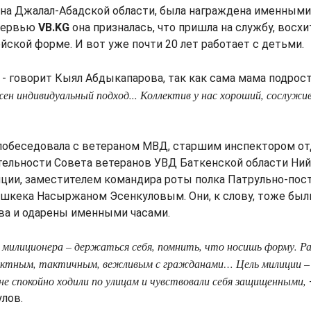
она Джалал-Абадской области, была награждена именными
нтервью
VB.KG
она призналась, что пришла на службу, вос
ской форме. И вот уже почти 20 лет работает с детьми.
, - говорит Кыял Абдыкапарова, так как сама мама подрост
ен индивидуальный подход... Коллектив у нас хороший, сослужи
побеседовала с ветераном МВД, старшим инспектором от
тельности Совета ветеранов УВД Баткенской области Н
иции, заместителем командира роты полка Патрульно-по
шкека Насыржаном Эсенкуловым. Они, к слову, тоже бы
ва и одарены именными часами.
я милиционера – держаться себя, помнить, что носишь форму. Р
ектным, тактичным, вежливым с гражданами… Цель милиции –
е спокойно ходили по улицам и чувствовали себя защищенными,
лов.