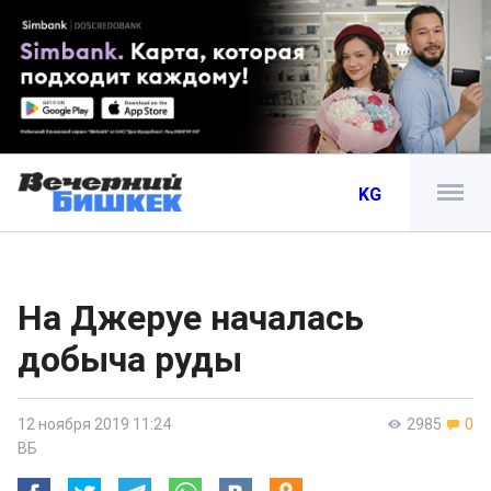
KG
На Джеруе началась
добыча руды
12 ноября 2019 11:24
2985
0
ВБ