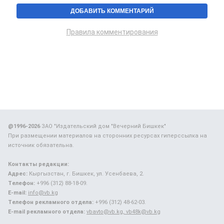
Правила комментирования
@1996-2026
ЗАО "Издательский дом "Вечерний Бишкек"
При размещении материалов на сторонних ресурсах гиперссылка на
источник обязательна.
Контакты редакции:
Адрес:
Кыргызстан, г. Бишкек, ул. Усенбаева, 2.
Телефон:
+996 (312) 88-18-09.
E-mail:
info@vb.kg
Телефон рекламного отдела:
+996 (312) 48-62-03.
E-mail рекламного отдела:
vbavto@vb.kg, vb48k@vb.kg