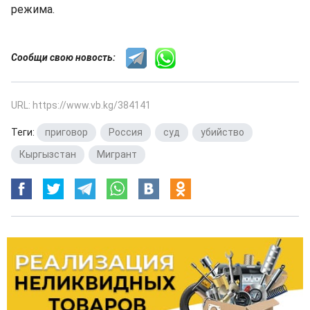
режима.
Сообщи свою новость:
URL: https://www.vb.kg/384141
Теги:
приговор
,
Россия
,
суд
,
убийство
,
Кыргызстан
,
Мигрант