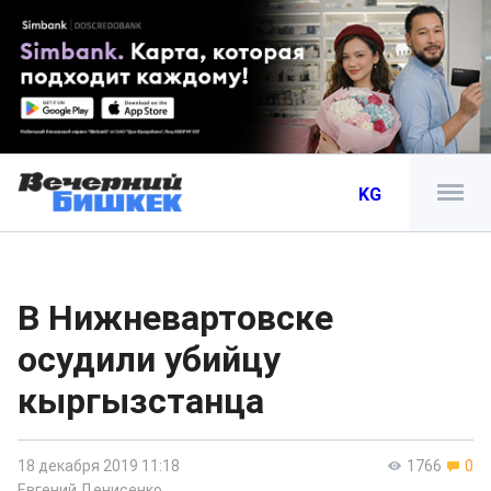
KG
В Нижневартовске
осудили убийцу
кыргызстанца
18 декабря 2019 11:18
1766
0
Евгений Денисенко