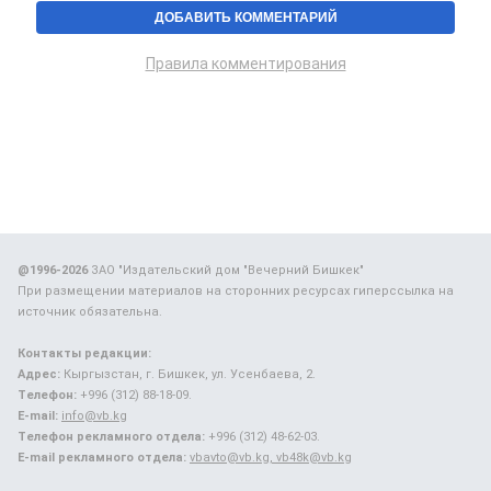
Правила комментирования
@1996-2026
ЗАО "Издательский дом "Вечерний Бишкек"
При размещении материалов на сторонних ресурсах гиперссылка на
источник обязательна.
Контакты редакции:
Адрес:
Кыргызстан, г. Бишкек, ул. Усенбаева, 2.
Телефон:
+996 (312) 88-18-09.
E-mail:
info@vb.kg
Телефон рекламного отдела:
+996 (312) 48-62-03.
E-mail рекламного отдела:
vbavto@vb.kg, vb48k@vb.kg