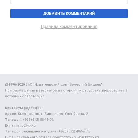
Правила комментирования
@1996-2026
ЗАО "Издательский дом "Вечерний Бишкек"
При размещении материалов на сторонних ресурсах гиперссылка на
источник обязательна.
Контакты редакции:
Адрес:
Кыргызстан, г. Бишкек, ул. Усенбаева, 2.
Телефон:
+996 (312) 88-18-09.
E-mail:
info@vb.kg
Телефон рекламного отдела:
+996 (312) 48-62-03.
E-mail рекламного отдела:
vbavto@vb.kg, vb48k@vb.kg