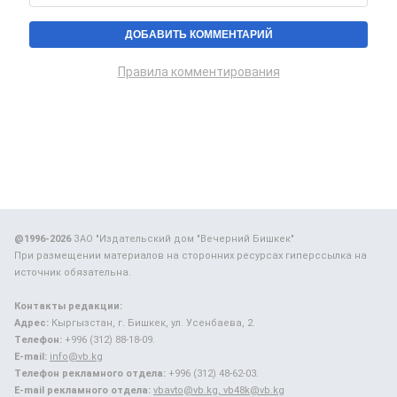
Правила комментирования
@1996-2026
ЗАО "Издательский дом "Вечерний Бишкек"
При размещении материалов на сторонних ресурсах гиперссылка на
источник обязательна.
Контакты редакции:
Адрес:
Кыргызстан, г. Бишкек, ул. Усенбаева, 2.
Телефон:
+996 (312) 88-18-09.
E-mail:
info@vb.kg
Телефон рекламного отдела:
+996 (312) 48-62-03.
E-mail рекламного отдела:
vbavto@vb.kg, vb48k@vb.kg