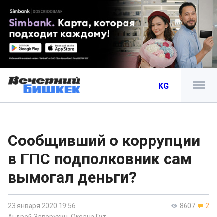
KG
Сообщивший о коррупции
в ГПС подполковник сам
вымогал деньги?
23 января 2020 19:56
8607
2
Андрей Заверухин
,
Оксана Гут