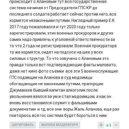
происходит с Алановым тут вся государственная
система начиная от Председателя ГПС КР до
последнего солдата работает сейчас против него, все
кормятся незаконными путями. Наглядный пример Е.К.
2017 году пожаловался и тут 2020 году только
зарегистрировали, этих военных прокуроров и других
самих надо привлечь к уголовной ответственности за
то что 2 года не регистрировали. Военная прокуратора
то же кормятся, сидят на подсосе на шее у всех
силовых структур. То что озвучено с Алановым это
правда только вот подтверждающие факты маловато,
даже нет кино фото съемки все эти 5 военнослужащие
ГПС подавщие на Аланова в суд мздоимцы
обогащающие не законными путями, прапорщик
Джумакеев бывший капитан алкоголик после
увольнения взялся за ум и стал мздоимцом, а как он
вновь восстановился служит с фальшивыми
докуменатми и тд, все они воры.Жаль Аланова, еще раз
повторюсь вся гос система будет бороться с ним.
+1
ЦИТИРОВАТЬ
ЖАЛОБА МОДЕРАТОРУ