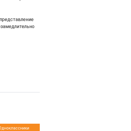
 представление
езамедлительно
Одноклассники