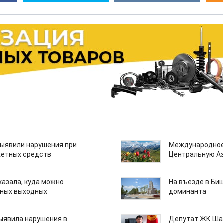
ыявили нарушения при
Международное
етных средств
Центральную А
казала, куда можно
На въезде в Би
нных выходных
доминанта
ыявила нарушения в
Депутат ЖК Шаб