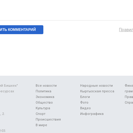
Прави
ий Бишкек"
Все новости
Народные новости
Фин
ресурсах
Политика
Кыргызская пресса
грам
Экономика
Блоги
Прав
Общество
Фото
Спра
Культура
Видео
 2.
Спорт
Инфографика
Происшествия
В мире
-03.