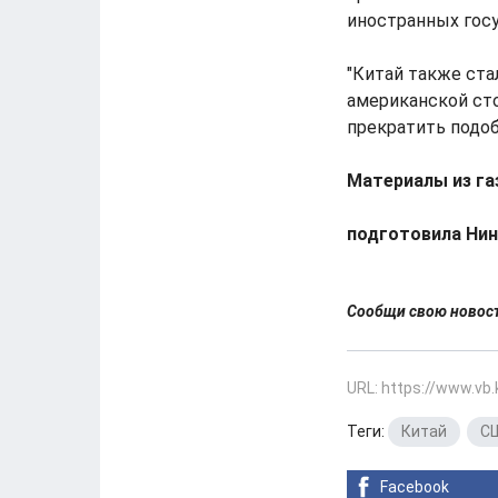
иностранных госу
"Китай также ста
американской сто
прекратить подобн
Материалы из га
подготовила Нин
Сообщи свою ново
URL: https://www.vb
Теги:
Китай
,
С
Facebook