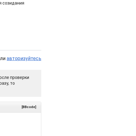
я созидания
или
авторизуйтесь
осле проверки
азу, то
[BBcode]