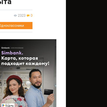
ыта
2323
0
Одноклассники