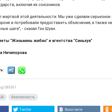
дарств, включая их союзников.
л жертвой этой деятельности. Мы уже сделали серьезное
роне и потребовали предоставить объяснения, а также н
ые шаги", - сказал Гэн Шуан.
зеты "Жэньминь жибао" и агентства "Синьхуа"
а Ничипорова
сть:
.kg/385561
ША
,
безопасность
Twitter
Вконтакте