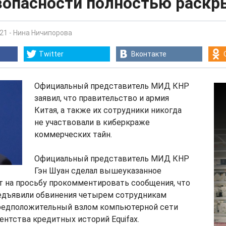
зопасности полностью раскр
:21
-
Нина Ничипорова
Twitter
Вконтакте
Официальный представитель МИД КНР
заявил, что правительство и армия
Китая, а также их сотрудники никогда
не участвовали в киберкраже
коммерческих тайн.
Официальный представитель МИД КНР
Гэн Шуан сделал вышеуказанное
т на просьбу прокомментировать сообщения, что
едъявили обвинения четырем сотрудникам
предположительный взлом компьютерной сети
ентства кредитных историй Equifax.