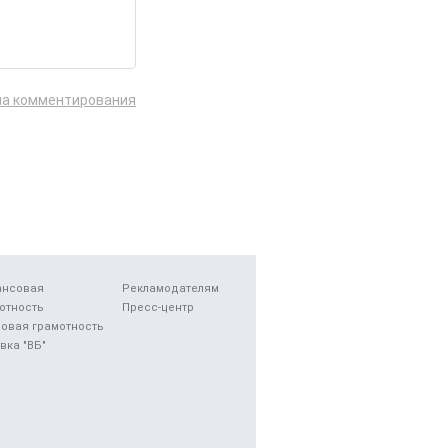
ла комментирования
ансовая
Рекламодателям
отность
Пресс-центр
овая грамотность
вка "ВБ"