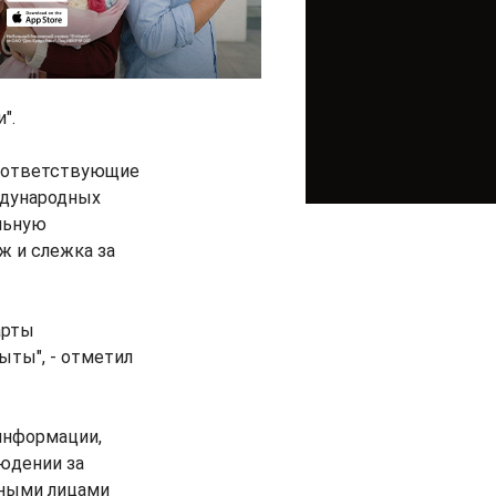
".
 соответствующие
ждународных
льную
ж и слежка за
арты
ты", - отметил
информации,
юдении за
ьными лицами