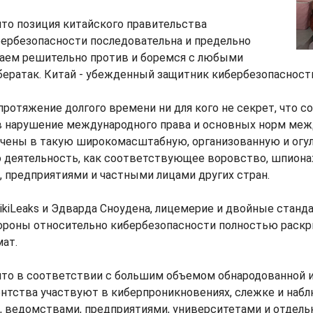
 что позиция китайского правительства
бербезопасности последовательна и предельно
паем решительно против и боремся с любыми
ератак. Китай - убежденный защитник кибербезопасности
а протяжение долгого времени ни для кого не секрет, что
 нарушение международного права и основных норм ме
чены в такую широкомасштабную, организованную и огу
 деятельность, как соответствующее воровство, шпиона
 предприятиями и частными лицами других стран.
WikiLeaks и Эдварда Сноудена, лицемерие и двойные станд
ороны относительно кибербезопасности полностью раскры
ат.
 что в соответствии с большим объемом обнародованной 
нтства участвуют в киберпроникновениях, слежке и набл
, ведомствами, предприятиями, университетами и отдел