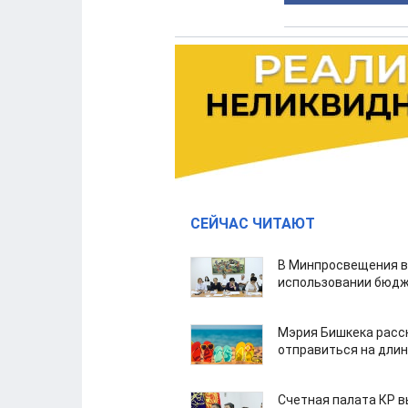
СЕЙЧАС ЧИТАЮТ
В Минпросвещения в
использовании бюдж
Мэрия Бишкека расс
отправиться на дли
Счетная палата КР в