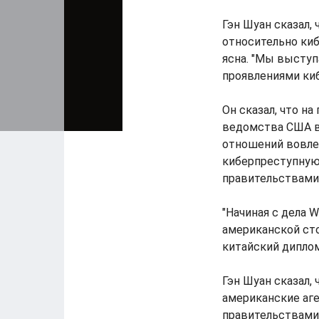
Гэн Шуан сказал,
относительно ки
ясна. "Мы высту
проявлениями киб
Он сказал, что н
ведомства США в
отношений вовле
киберпреступную
правительствами,
"Начиная с дела 
американской ст
китайский диплом
Гэн Шуан сказал,
американские аге
правительствами