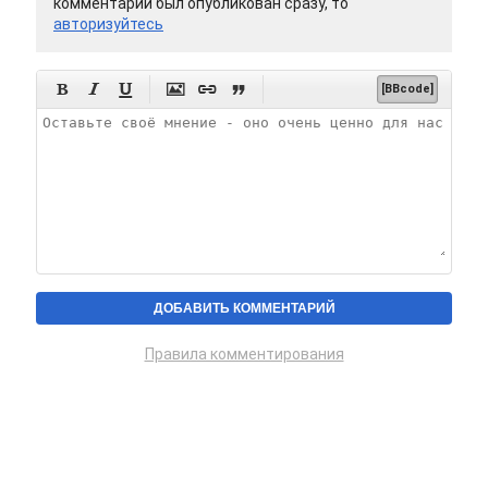
комментарий был опубликован сразу, то
авторизуйтесь






[BBcode]
Правила комментирования