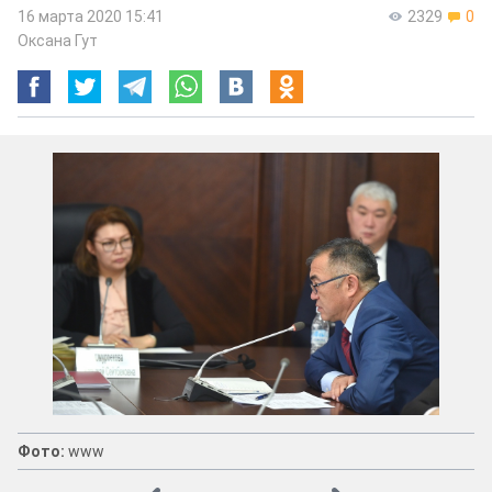
16 марта 2020 15:41
2329
0
Оксана Гут
Фото:
www