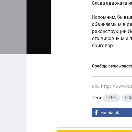
Слава адвоката н
Напомним, бывши
обвиняемым в де
реконструкции И
его виновным и п
приговор.
Сообщи свою ново
URL: https://www.vb
Теги:
ГКНБ
,
ГС
Facebook