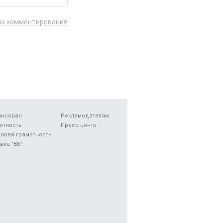
ла комментирования
ансовая
Рекламодателям
отность
Пресс-центр
овая грамотность
вка "ВБ"