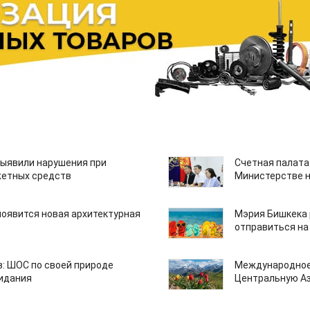
ыявили нарушения при
Счетная палата
етных средств
Министерстве н
появится новая архитектурная
Мэрия Бишкека 
отправиться на
: ШОС по своей природе
Международное
зидания
Центральную А