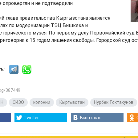
е опровергли и не подтвердили.
й глава правительства Кыргызстана является
лах по модернизации ТЭЦ Бишкека и
сторического музея. По первому делу Первомайский суд 
риговорил к 15 годам лишения свободы. Городской суд ос
сть:
.kg/387449
ИН
,
СИЗО
,
колонии
,
Кыргызстан
,
Нурбек Токтакунов
Twitter
Вконтакте