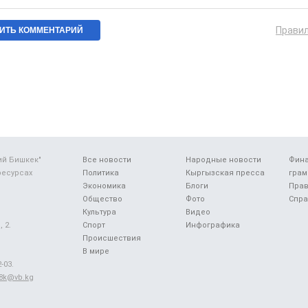
Прави
ий Бишкек"
Все новости
Народные новости
Фин
ресурсах
Политика
Кыргызская пресса
грам
Экономика
Блоги
Прав
Общество
Фото
Спра
Культура
Видео
 2.
Спорт
Инфографика
Происшествия
В мире
-03.
48k@vb.kg