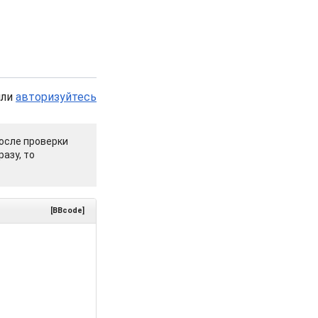
или
авторизуйтесь
осле проверки
азу, то
[BBcode]