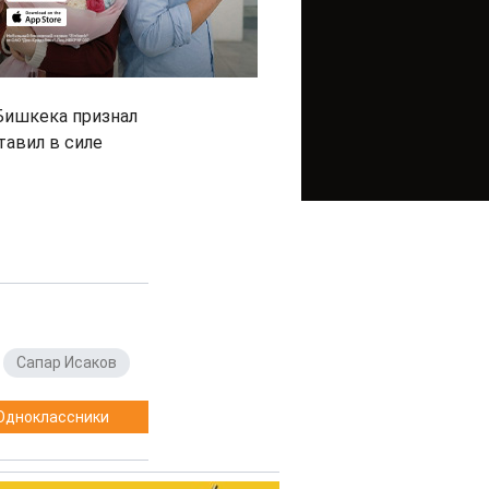
Бишкека признал
тавил в силе
,
Сапар Исаков
Одноклассники