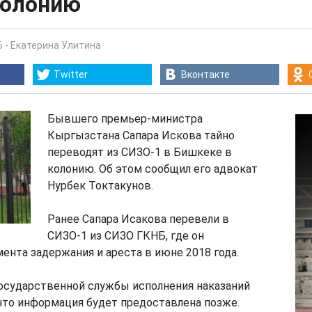
колонию
6
-
Екатерина Улитина
Twitter
Вконтакте
Бывшего премьер-министра
Кыргызстана Сапара Искова тайно
переводят из СИЗО-1 в Бишкеке в
колонию. Об этом сообщил его адвокат
Нурбек Токтакунов.
Ранее Сапара Исакова перевели в
СИЗО-1 из СИЗО ГКНБ, где он
ента задержания и ареста в июне 2018 года.
Государственной службы исполнения наказаний
что информация будет предоставлена позже.