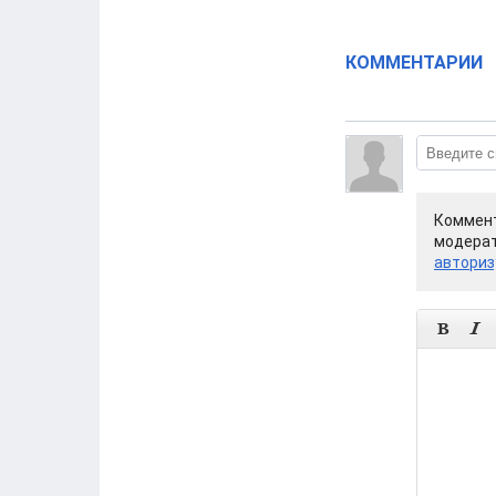
КОММЕНТАРИИ
Коммент
модерат
авториз

