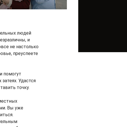
тельных людей
езразличны, и
овсе не настолько
ровье, преуспеете
и помогут
 затеях. Удастся
тавить точку.
местных
ми. Вы уже
иться.
ятельным