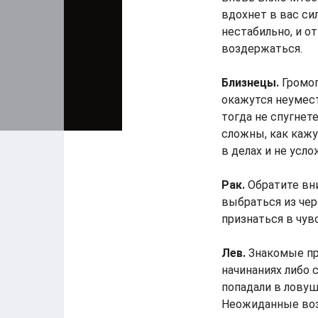
вдохнет в вас си
нестабильно, и о
воздержаться.
Близнецы.
Громог
окажутся неумес
тогда не спугнет
сложны, как кажу
в делах и не усл
Рак.
Обратите вни
выбраться из чер
признаться в чув
Лев.
Знакомые пр
начинаниях либо 
попадали в ловуш
Неожиданные воз