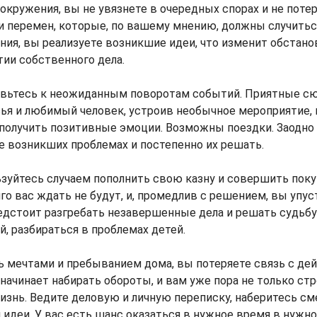
окружения, вы не увязнете в очередных спорах и не поте
 перемен, которые, по вашему мнению, должны случитьс
ия, вы реализуете возникшие идеи, что изменит обстано
ии собственного дела.
вьтесь к неожиданным поворотам событий. Приятные с
зья и любимый человек, устроив необычное мероприятие,
 получить позитивные эмоции. Возможны поездки. Заодно
е возникших проблемах и постепенно их решать.
зуйтесь случаем пополнить свою казну и совершить поку
о вас ждать не будут, и, промедлив с решением, вы упу
едстоит разгребать незавершенные дела и решать судьб
, разбираться в проблемах детей.
 мечтами и пребыванием дома, вы потеряете связь с де
 начинает набирать обороты, и вам уже пора не только стр
изнь. Ведите деловую и личную переписку, наберитесь см
 идеи. У вас есть шанс оказаться в нужное время в нужн