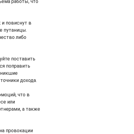
ъема работы, что
 и повиснут в
е путаницы.
чество либо
буйте поставить
тся поправить
озникшие
точники дохода.
моций, что в
се или
ртнерами, а также
 на провокации