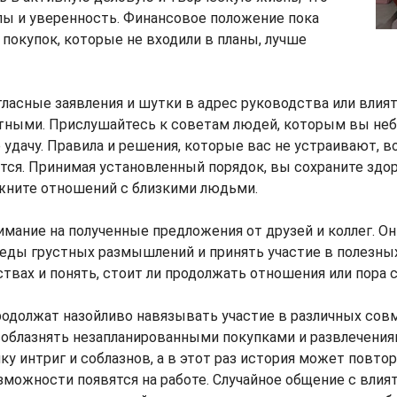
лы и уверенность. Финансовое положение пока
т покупок, которые не входили в планы, лучше
ласные заявления и шутки в адрес руководства или влия
тными. Прислушайтесь к советам людей, которым вы неб
е удачу. Правила и решения, которые вас не устраивают, в
тся. Принимая установленный порядок, вы сохраните здо
ожните отношений с близкими людьми.
мание на полученные предложения от друзей и коллег. Он
еды грустных размышлений и принять участие в полезных
ствах и понять, стоит ли продолжать отношения или пора с
одолжат назойливо навязывать участие в различных сов
соблазнять незапланированными покупками и развлечения
ку интриг и соблазнов, а в этот раз история может повтор
можности появятся на работе. Случайное общение с вли