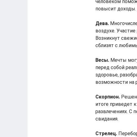
человеком поможе
повысит доходы.
Дева.
Многочисле
воздухе. Участие
Возникнут свежи
сблизят с любим
Весы.
Мечты могу
перед собой реал
здоровье, разобр
возможности на р
Скорпион.
Решени
итоге приведет к
развлечениях. С 
свидания.
Стрелец.
Перебор