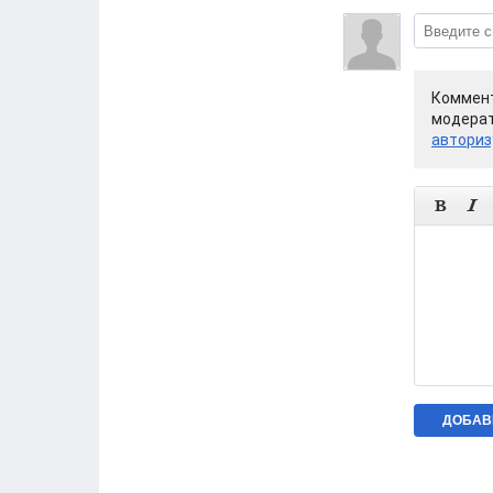
Коммент
модерат
авториз

