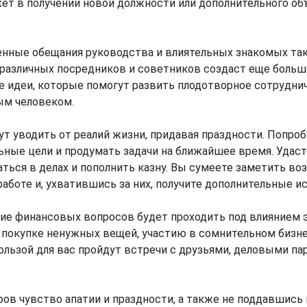
т в получении новой должности или дополнительного об
нные обещания руководства и влиятельных знакомых так
 различных посредников и советников создаст еще больш
е идеи, которые помогут развить плодотворное сотрудни
ым человеком.
т уводить от реалий жизни, придавая праздности. Попро
ьные цели и продумать задачи на ближайшее время. Удас
аться в делах и пополнить казну. Вы сумеете заметить в
аботе и, ухватившись за них, получите дополнительные ис
е финансовых вопросов будет проходить под влиянием э
 покупке ненужных вещей, участию в сомнительном бизне
пользой для вас пройдут встречи с друзьями, деловыми па
ов чувство апатии и праздности, а также не поддавшись