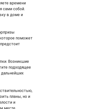
ряете времени
я сами собой.
вку в доме и
юрпризы
 которое поможет
 предстоит
пки. Возникшие
стите подходящее
у дальнейших
йствительностью,
оить планы, но и
елости и
ом месте.