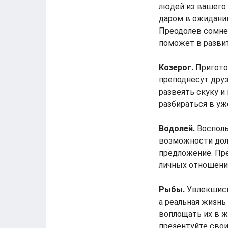
людей из вашего 
даром в ожидании
Преодолев сомнен
поможет в развит
Козерог.
Пригото
преподнесут дру
развеять скуку и
разбираться в уж
Водолей.
Восполь
возможности долг
предложение. Пр
личных отношений
Рыбы.
Увлекшись
а реальная жизнь
воплощать их в ж
презентуйте свои