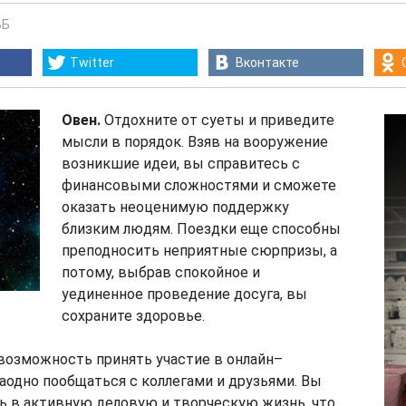
ВБ
Twitter
Вконтакте
Овен.
Отдохните от суеты и приведите
мысли в порядок. Взяв на вооружение
возникшие идеи, вы справитесь с
финансовыми сложностями и сможете
оказать неоценимую поддержку
близким людям. Поездки еще способны
преподносить неприятные сюрпризы, а
потому, выбрав спокойное и
уединенное проведение досуга, вы
сохраните здоровье.
возможность принять участие в онлайн–
заодно пообщаться с коллегами и друзьями. Вы
ь в активную деловую и творческую жизнь, что