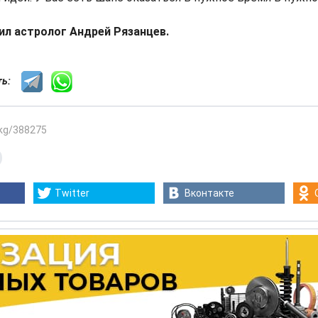
ил астролог Андрей Рязанцев.
сть:
.kg/388275
Twitter
Вконтакте