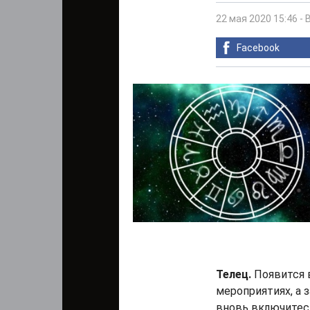
22 мая 2020 15:46
-
Facebook
Телец.
Появится 
мероприятиях, а 
вновь включитес