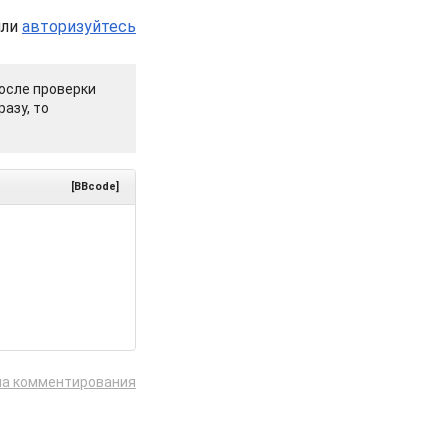
или
авторизуйтесь
осле проверки
азу, то
[BBcode]
ла комментирования