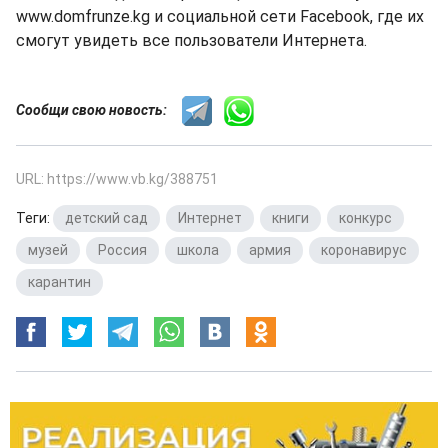
www.domfrunze.kg и социальной сети Facebook, где их
смогут увидеть все пользователи Интернета.
Сообщи свою новость:
URL: https://www.vb.kg/388751
Теги:
детский сад
,
Интернет
,
книги
,
конкурс
,
музей
,
Россия
,
школа
,
армия
,
коронавирус
,
карантин