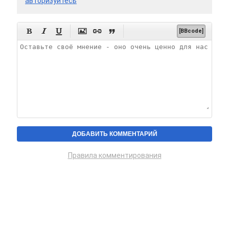
авторизуйтесь






[BBcode]
Правила комментирования