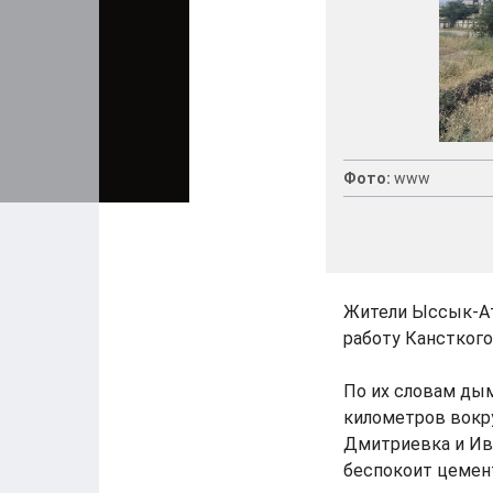
Фото:
www
Жители Ыссык-Ат
работу Кансткого
По их словам дым
километров вокру
Дмитриевка и Ив
беспокоит цемент