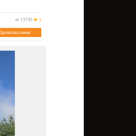
13730
3
Одноклассники