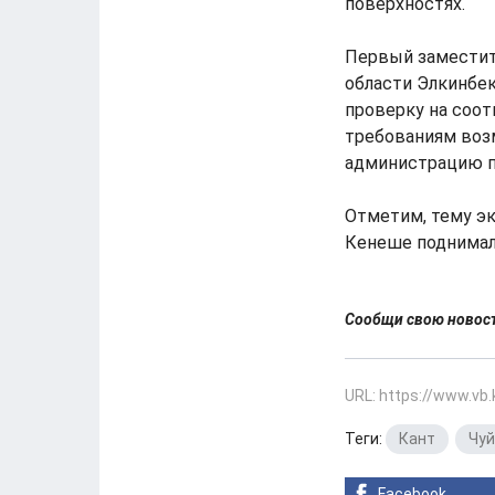
поверхностях.
Первый заместит
области Элкинбе
проверку на соот
требованиям воз
администрацию п
Отметим, тему эк
Кенеше поднимал
Сообщи свою ново
URL: https://www.vb
Теги:
Кант
,
Чуй
Facebook