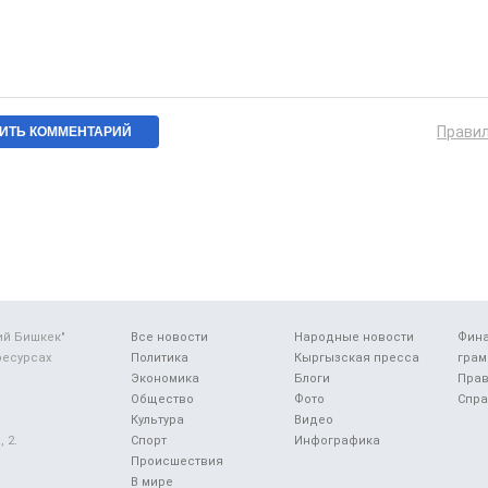
Прави
ий Бишкек"
Все новости
Народные новости
Фин
ресурсах
Политика
Кыргызская пресса
грам
Экономика
Блоги
Прав
Общество
Фото
Спра
Культура
Видео
 2.
Спорт
Инфографика
Происшествия
В мире