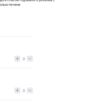
урги спасли годовалого ребенка с
холью печени
0
0