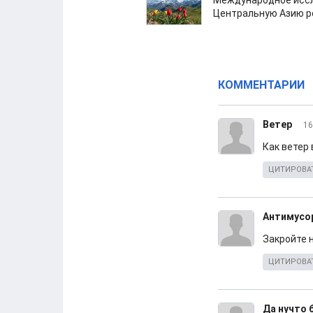
Международное иссл
Центральную Азию р
КОММЕНТАРИИ
Ветер
16
Как ветер 
ЦИТИРОВА
Антимусо
Закройте н
ЦИТИРОВА
Да нучто 