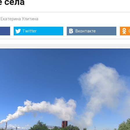
 села
-
Екатерина Улитина
Twitter
Вконтакте