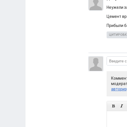
Неужели з
Цемент вр
Прибыли б
ЦИТИРОВА
Коммент
модерат
авториз

