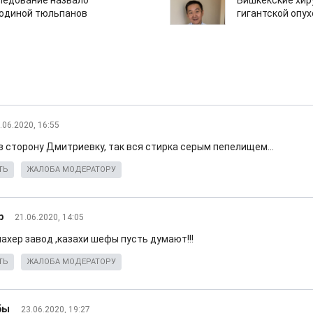
едование назвало
Бишкекские хир
одиной тюльпанов
гигантской опу
.06.2020, 16:55
в сторону Дмитриевку, так вся стирка серым пепелищем...
ТЬ
ЖАЛОБА МОДЕРАТОРУ
р
21.06.2020, 14:05
ахер завод ,казахи шефы пусть думают!!!
ТЬ
ЖАЛОБА МОДЕРАТОРУ
бы
23.06.2020, 19:27