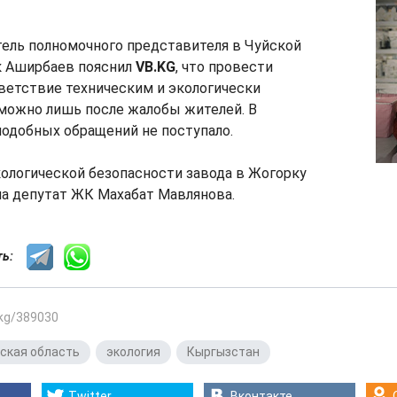
ель полномочного представителя в Чуйской
к Аширбаев пояснил
VB.KG
, что провести
ветствие техническим и экологически
можно лишь после жалобы жителей. В
одобных обращений не поступало.
ологической безопасности завода в Жогорку
а депутат ЖК Махабат Мавлянова.
сть:
.kg/389030
ская область
,
экология
,
Кыргызстан
Twitter
Вконтакте