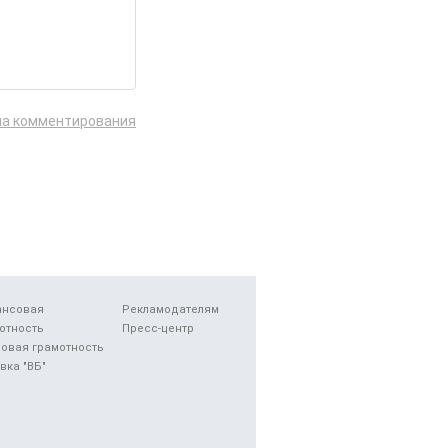
ла комментирования
ансовая
Рекламодателям
отность
Пресс-центр
овая грамотность
вка "ВБ"