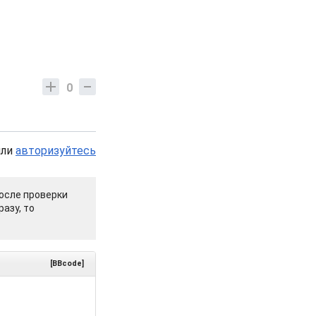
0
или
авторизуйтесь
осле проверки
азу, то
[BBcode]