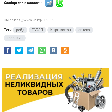
Сообщи свою новость:
URL: https://www.vb.kg/389539
Теги:
рейд
,
ГСБЭП
,
Кыргызстан
,
аптека
,
карантин