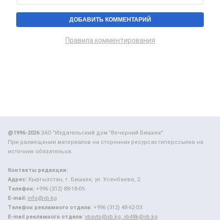
Правила комментирования
@1996-2026
ЗАО "Издательский дом "Вечерний Бишкек"
При размещении материалов на сторонних ресурсах гиперссылка на
источник обязательна.
Контакты редакции:
Адрес:
Кыргызстан, г. Бишкек, ул. Усенбаева, 2.
Телефон:
+996 (312) 88-18-09.
E-mail:
info@vb.kg
Телефон рекламного отдела:
+996 (312) 48-62-03.
E-mail рекламного отдела:
vbavto@vb.kg, vb48k@vb.kg