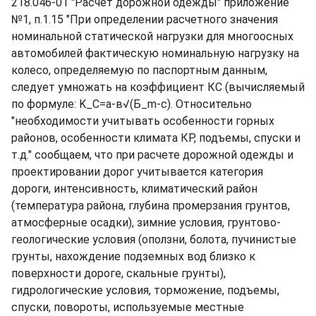
218.046-01 "Расчет дорожной одежды" приложение
№1, п.1.15 "При определении расчетного значения
номинальной статической нагрузки для многоосных
автомобилей фактическую номинальную нагрузку на
колесо, определяемую по паспортным данным,
следует умножать на коэффициент КС (вычисляемый
по формуле: K_C=a-в√(Б_m-c). Относительно
"необходимости учитывать особенности горных
районов, особенности климата КР, подъемы, спуски и
т.д." сообщаем, что при расчете дорожной одежды и
проектировании дорог учитывается категория
дороги, интенсивность, климатический район
(температура района, глубина промерзания грунтов,
атмосферные осадки), зимние условия, грунтово-
геологические условия (оползни, болота, пучинистые
грунты, нахождение подземных вод близко к
поверхности дороге, скальные грунты),
гидрологические условия, торможение, подъемы,
спуски, повороты, используемые местные