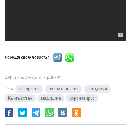
Сообщи свою новость:
URL: https://www.vb.kg/389945
Теги:
лекарства
,
правительство
,
эпидемия
,
Кыргызстан
,
медицина
,
коронавирус