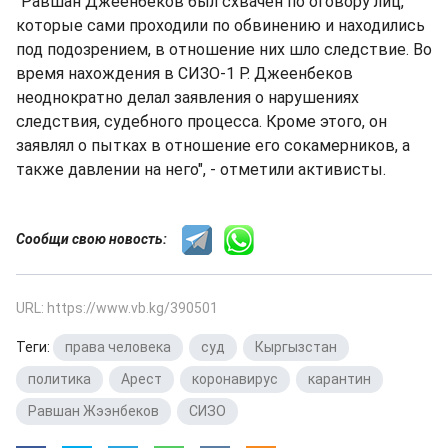
"Равшан Джеенбеков был схвачен по оговору лиц,
которые сами проходили по обвинению и находились
под подозрением, в отношение них шло следствие. Во
время нахождения в СИЗО-1 Р. Джеенбеков
неоднократно делал заявления о нарушениях
следствия, судебного процесса. Кроме этого, он
заявлял о пытках в отношение его сокамерников, а
также давлении на него", - отметили активисты.
Сообщи свою новость:
URL: https://www.vb.kg/390501
Теги:
права человека
,
суд
,
Кыргызстан
,
политика
,
Арест
,
коронавирус
,
карантин
,
Равшан Жээнбеков
,
СИЗО