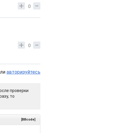
0
0
или
авторизуйтесь
осле проверки
азу, то
[BBcode]