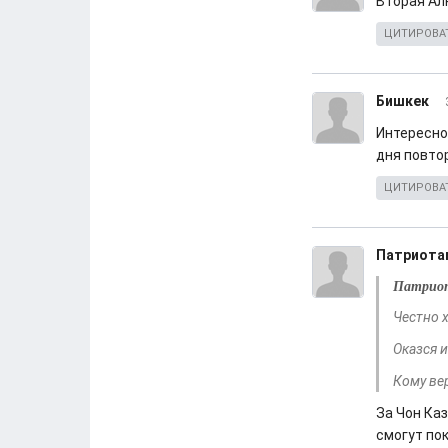
Вторая Ал
ЦИТИРОВА
Бишкек
Интересно
дня повтор
ЦИТИРОВА
Патриота
Патрио
Честно 
Оказся 
Кому вер
За Чон Каз
смогут по