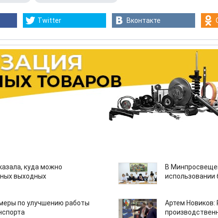
Twitter
Вконтакте
казала, куда можно
В Минпросвещен
нных выходных
использовании
 меры по улучшению работы
Артем Новиков:
нспорта
производствен