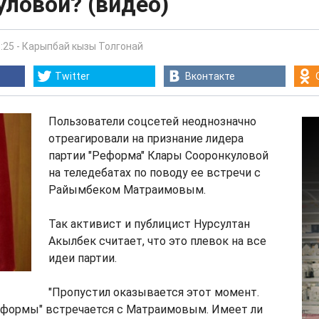
ловой? (видео)
:25
-
Карыпбай кызы Толгонай
Twitter
Вконтакте
Пользователи соцсетей неоднозначно
отреагировали на признание лидера
партии "Реформа" Клары Сооронкуловой
на теледебатах по поводу ее встречи с
Райымбеком Матраимовым.
Так активист и публицист Нурсултан
Акылбек считает, что это плевок на все
идеи партии.
"Пропустил оказывается этот момент.
еформы" встречается с Матраимовым. Имеет ли