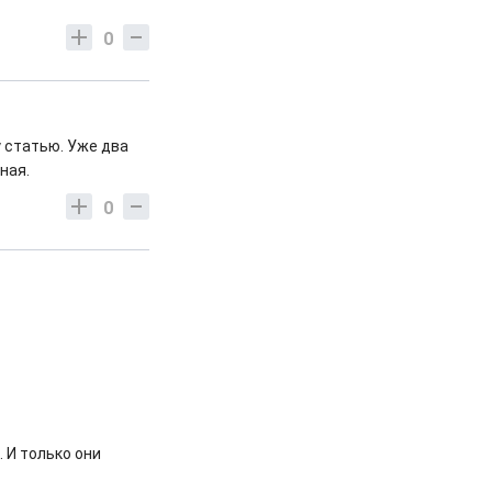
0
у статью. Уже два
ная.
0
. И только они