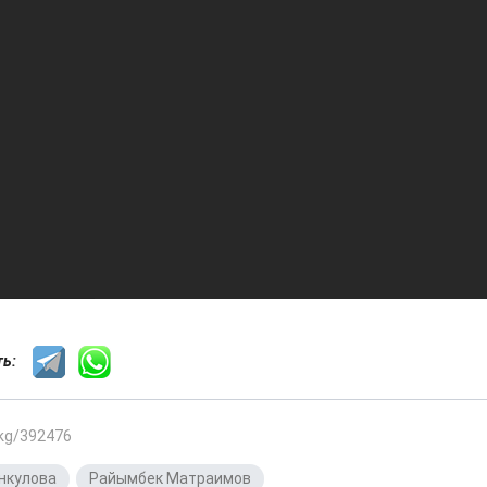
сть:
.kg/392476
нкулова
,
Райымбек Матраимов