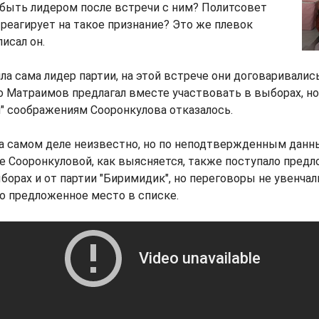
 быть лидером после встречи с ним? Политсовет
реагирует на такое признание? Это же плевок
писал он.
ла сама лидер партии, на этой встрече они договаривалис
о Матраимов предлагал вместе участвовать в выборах, но
" соображениям Сооронкулова отказалось.
на самом деле неизвестно, но по неподтвержденным данн
же Сооронкуловой, как выясняется, также поступало пред
борах и от партии "Биримидик", но переговоры не увенчал
ло предложенное место в списке.