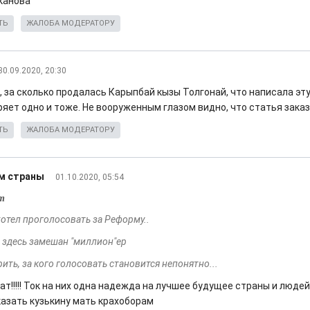
канова
ТЬ
ЖАЛОБА МОДЕРАТОРУ
30.09.2020, 20:30
, за сколько продалась Карыпбай кызы Толгонай, что написала эт
яет одно и тоже. Не вооруженным глазом видно, что статья заказ
ТЬ
ЖАЛОБА МОДЕРАТОРУ
м страны
01.10.2020, 05:54
т
хотел проголосовать за Реформу..
и здесь замешан "миллион"ер
ить, за кого голосовать становится непонятно...
ат!!!!! Ток на них одна надежда на лучшее будущее страны и людей
казать кузькину мать крахоборам