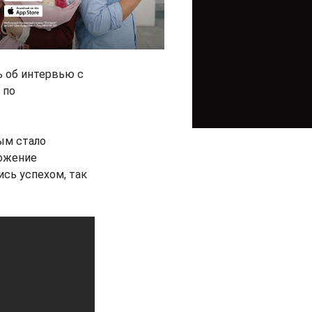
ь об интервью с
 по
ым стало
ложение
ись успехом, так