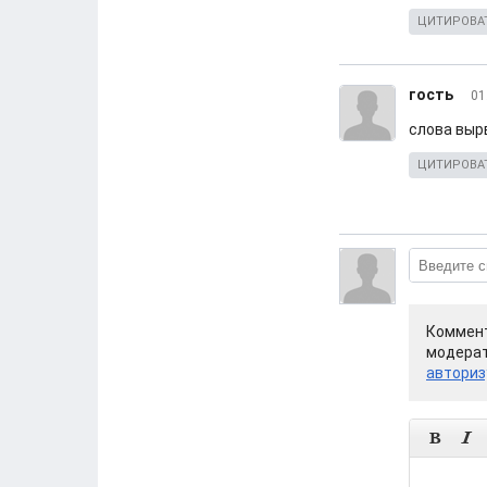
ЦИТИРОВА
гость
01
слова вырв
ЦИТИРОВА
Коммент
модерат
авториз

