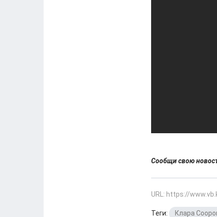
Сообщи свою ново
URL: https://www.vb
Теги:
Клара Сооро