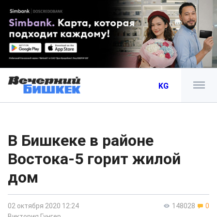
KG
В Бишкеке в районе
Востока-5 горит жилой
дом
02 октября 2020 12:24
148028
0
Виктория Гунгер