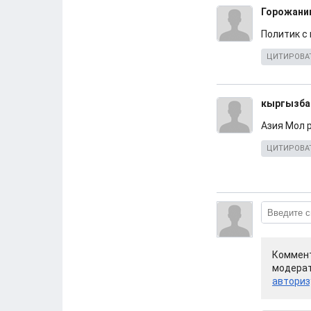
Горожани
Политик с
ЦИТИРОВА
кыргызба
Азия Мол р
ЦИТИРОВА
Коммент
модерат
авториз