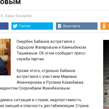
ковым
18
-
Бакыт Басарбек
Twitter
Вконтакте
Омурбек Бабанов встретился с
Садыром Жапаровым и Камчыбеком
Ташиевым. Об этом сообщает пресс-
служба партии.
Кроме этого, отдельно Бабанов
встретился с участием Мирлана
Жеенчороева и Руслана Казакбаева
езидентом Сооронбаем Жеенбековым.
удалась ситуация в стране, недопустимость
их эмоций и опасность дестабилизации. Страна