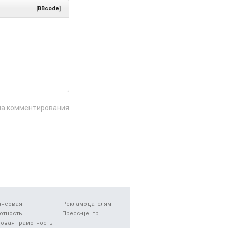
[BBcode]
ла комментирования
ансовая
Рекламодателям
отность
Пресс-центр
овая грамотность