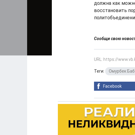
должна как можно
восстановить пор
политобъединени
Сообщи свою ново
URL: https://www.vb
Теги:
Омурбек Баб
Facebook