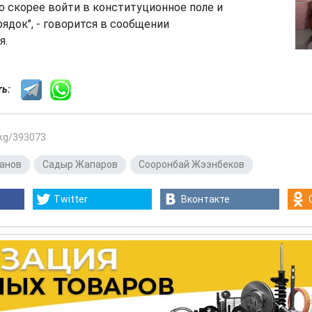
 скорее войти в конституционное поле и
ядок", - говорится в сообщении
я.
сть:
.kg/393073
анов
,
Садыр Жапаров
,
Сооронбай Жээнбеков
Twitter
Вконтакте