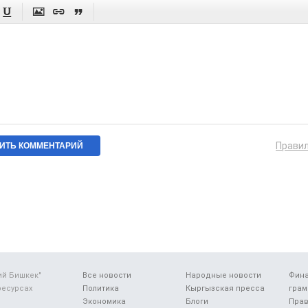




Прави
ий Бишкек"
Все новости
Народные новости
Фин
ресурсах
Политика
Кыргызская пресса
грам
Экономика
Блоги
Прав