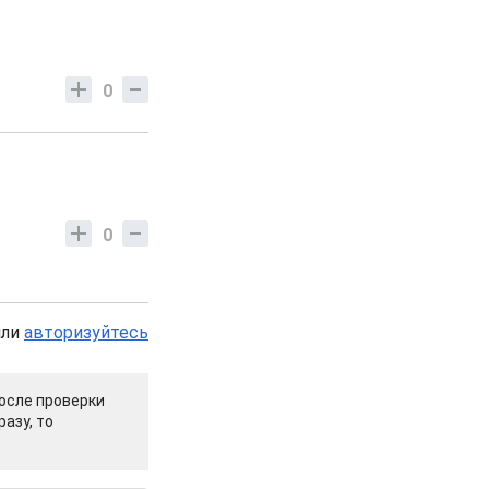
0
0
или
авторизуйтесь
осле проверки
азу, то