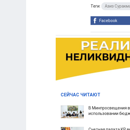
Теги:
Азиз Суракм
Facebook
СЕЙЧАС ЧИТАЮТ
В Минпросвещения в
использовании бюдж
Счетная палата КР в