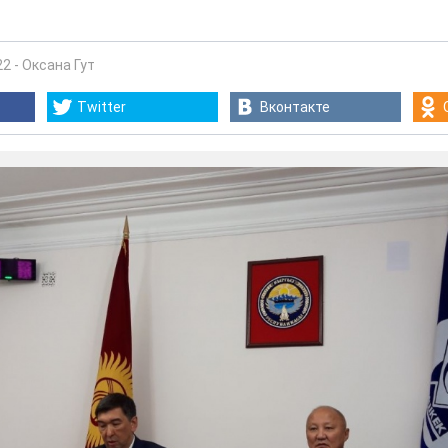
22
-
Оксана Гут
Twitter
Вконтакте