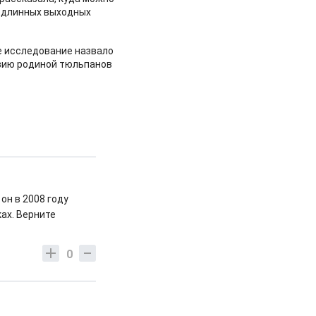
 длинных выходных
 исследование назвало
зию родиной тюльпанов
он в 2008 году
ах. Верните
0