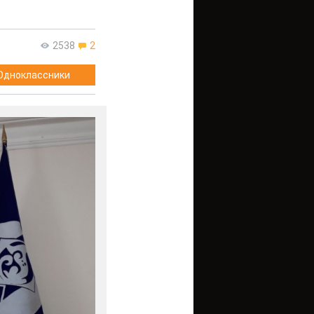
2538
2
Одноклассники