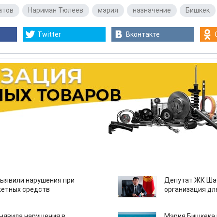
атов
,
Нариман Тюлеев
,
мэрия
,
назначение
,
Бишкек
Twitter
Вконтакте
ыявили нарушения при
Депутат ЖК Шаб
етных средств
организация дл
ыявила нарушения в
Мэрия Бишкека 