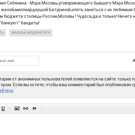
вил Собянина - Мэра Москвы,уговаривающего бывшего Мэра Моск
 женой,миллиардершой Батуриной,опять заняться с их любимым 
м бюджета столицы России,Москвы ! Чудеса,да и только! Ничего н
"банкуют" бандиты!
ТЬ
ЖАЛОБА МОДЕРАТОРУ
арии от анонимных пользователей появляются на сайте только п
ором. Если вы хотите, чтобы ваш комментарий был опубликован ср
уйтесь



