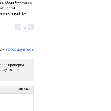
вы Юрия Лужкова с
бизнесом -
е меняется! По-
0
или
авторизуйтесь
осле проверки
азу, то
[BBcode]