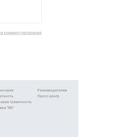
ла комментирования
ансовая
Рекламодателям
отность
Пресс-центр
овая грамотность
вка "ВБ"