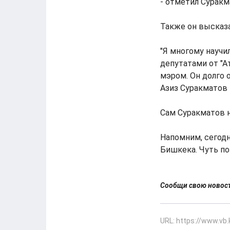
- отметил Суракм
Также он высказа
"Я многому научи
депутатами от "А
мэром. Он долго о
Азиз Суракматов 
Сам Суракматов 
Напомним, сегодн
Бишкека. Чуть по
Сообщи свою ново
URL: https://www.vb