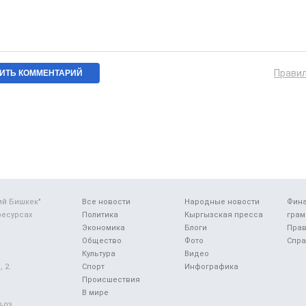
Прави
ий Бишкек"
Все новости
Народные новости
Фин
ресурсах
Политика
Кыргызская пресса
грам
Экономика
Блоги
Прав
Общество
Фото
Спра
Культура
Видео
 2.
Спорт
Инфографика
Происшествия
В мире
-03.