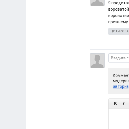
Я предста
вороватой
воровство
прежнему 
ЦИТИРОВА
Коммент
модерат
авториз

