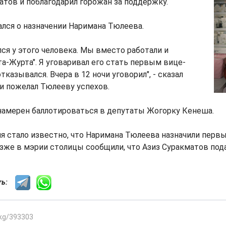
атов и поблагодарил горожан за поддержку.
лся о назначении Наримана Тюлеева.
лся у этого человека. Мы вместо работали и
та-Журта". Я уговаривал его стать первым вице-
тказывался. Вчера в 12 ночи уговорил", - сказал
и пожелал Тюлееву успехов.
намерен баллотироваться в депутаты Жогорку Кенеша.
я стало известно, что Наримана Тюлеева назначили пер
зже в мэрии столицы сообщили, что Азиз Суракматов пода
сть:
.kg/393303