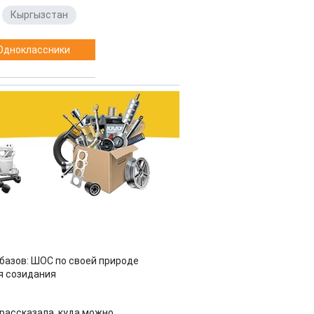
,
Кыргызстан
Одноклассники
азов: ШОС по своей природе
я созидания
рассказала, куда можно