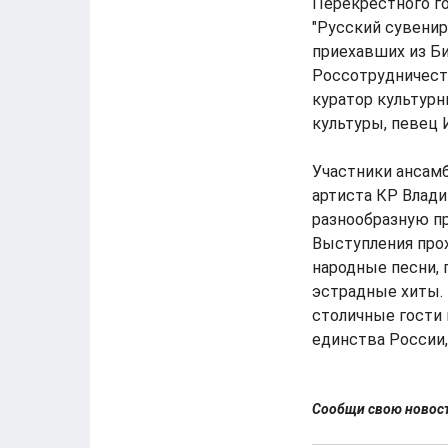
Перекрестного го
"Русский сувенир
приехавших из Б
Россотрудничест
куратор культурн
культуры, певец 
Участники ансамб
артиста КР Влади
разнообразную п
Выступления прох
народные песни, 
эстрадные хиты. 
столичные гости 
единства России,
Сообщи свою ново