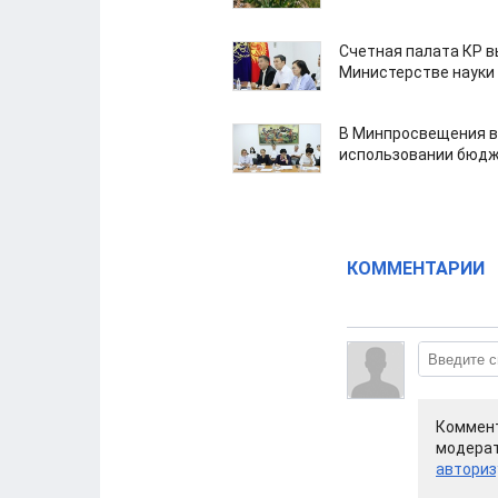
Счетная палата КР в
Министерстве науки
В Минпросвещения в
использовании бюдж
КОММЕНТАРИИ
Коммент
модерат
авториз