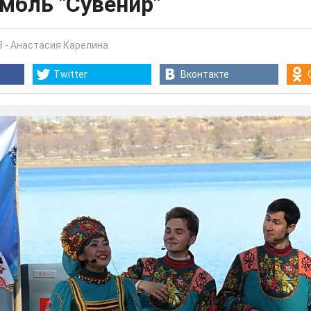
мбль "Сувенир"
3
-
Анастасия Карелина
Twitter
Вконтакте