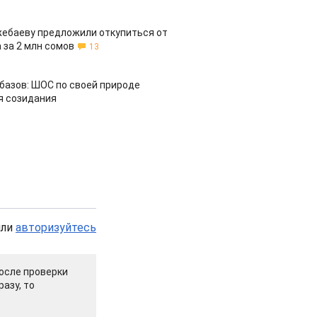
жебаеву предложили откупиться от
 за 2 млн сомов
13
азов: ШОС по своей природе
я созидания
или
авторизуйтесь
осле проверки
азу, то