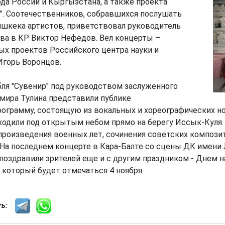
да России и Кыргызстана, а также проекта
". Соотечественников, собравшихся послушать
ишкека артистов, приветствовал руководитель
ва в КР Виктор Нефедов. Вел концерты –
ых проектов Российского центра науки и
Игорь Воронцов.
ля "Сувенир" под руководством заслуженного
мира Тулина представили публике
рограмму, состоящую из вокальных и хореографических н
одили под открытым небом прямо на берегу Иссык-Куля.
произведения военных лет, сочинения советских компози
На последнем концерте в Кара-Балте со сцены ДК имени
поздравили зрителей еще и с другим праздником - Днем 
 который будет отмечаться 4 ноября.
сть: