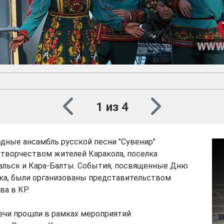
1 из 4
дные ансамбль русской песни "Сувенир"
 творчеством жителей Каракола, поселка
льск и Кара-Балты. События, посвященные Дню
ка, были организованы представительством
а в КР.
ечи прошли в рамках мероприятий