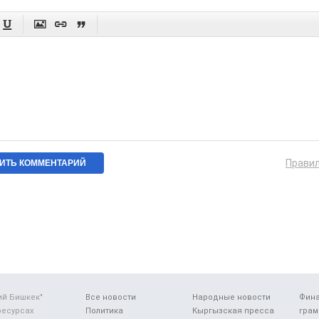




Прави
ий Бишкек"
Все новости
Народные новости
Фин
ресурсах
Политика
Кыргызская пресса
грам