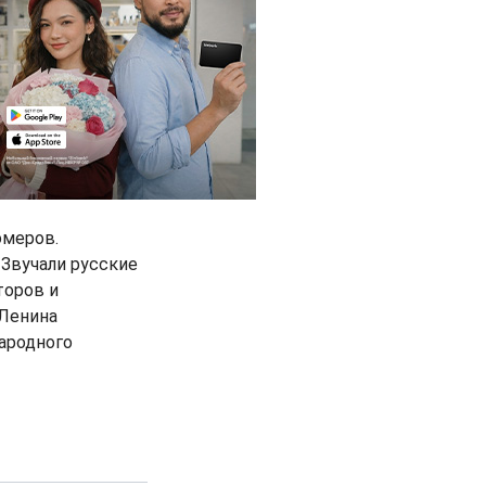
омеров.
 Звучали русские
торов и
 Ленина
народного