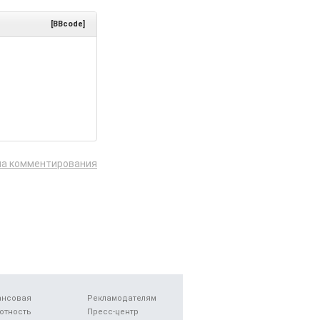
[BBcode]
ла комментирования
ансовая
Рекламодателям
отность
Пресс-центр