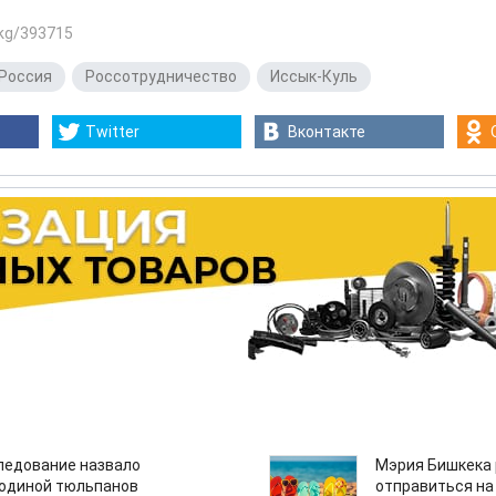
.kg/393715
Россия
,
Россотрудничество
,
Иссык-Куль
Twitter
Вконтакте
едование назвало
Мэрия Бишкека 
одиной тюльпанов
отправиться на