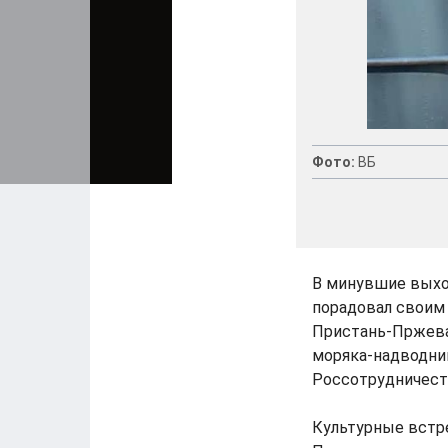
Фото:
ВБ
В минувшие выхо
порадовал своим
Пристань-Пржева
моряка-надводни
Россотрудничеств
Культурные встр