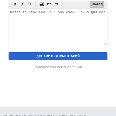






[BBcode]
Правила комментирования
@1996-2026
ЗАО "Издательский дом "Вечерний Бишкек"