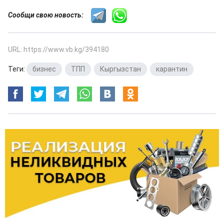
Сообщи свою новость:
URL: https://www.vb.kg/394180
Теги:
бизнес
,
ТПП
,
Кыргызстан
,
карантин