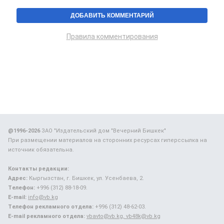
Правила комментирования
@1996-2026
ЗАО "Издательский дом "Вечерний Бишкек"
При размещении материалов на сторонних ресурсах гиперссылка на
источник обязательна.
Контакты редакции:
Адрес:
Кыргызстан, г. Бишкек, ул. Усенбаева, 2.
Телефон:
+996 (312) 88-18-09.
E-mail:
info@vb.kg
Телефон рекламного отдела:
+996 (312) 48-62-03.
E-mail рекламного отдела:
vbavto@vb.kg, vb48k@vb.kg