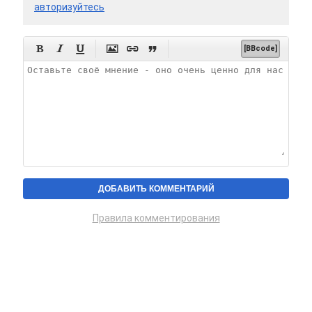
авторизуйтесь






[BBcode]
Правила комментирования