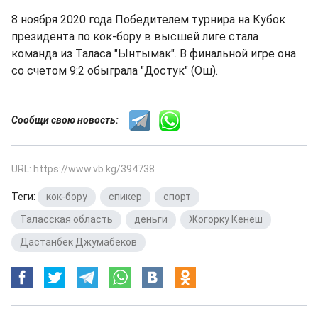
8 ноября 2020 года Победителем турнира на Кубок
президента по кок-бору в высшей лиге стала
команда из Таласа "Ынтымак". В финальной игре она
со счетом 9:2 обыграла "Достук" (Ош).
Сообщи свою новость:
URL: https://www.vb.kg/394738
Теги:
кок-бору
,
спикер
,
спорт
,
Таласская область
,
деньги
,
Жогорку Кенеш
,
Дастанбек Джумабеков