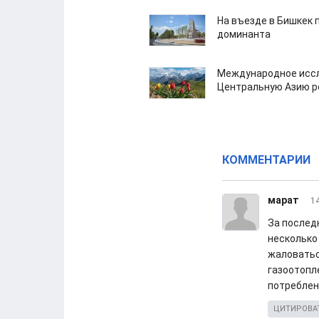
На въезде в Бишкек 
доминанта
Международное иссл
Центральную Азию р
КОММЕНТАРИИ
марат
14
За послед
несколько
жаловатьс
газоотопл
потреблен
ЦИТИРОВА