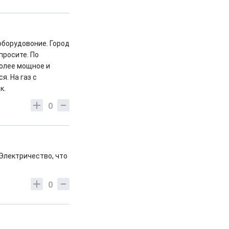
оборудовоние. Город
просите. По
более мощное и
. На газ с
к.
0
 Электричество, что
0