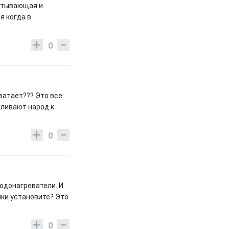
батывающая и
я когда в
0
ватает??? Это все
вливают народ к
0
одонагреватели. И
йки установите? Это
0