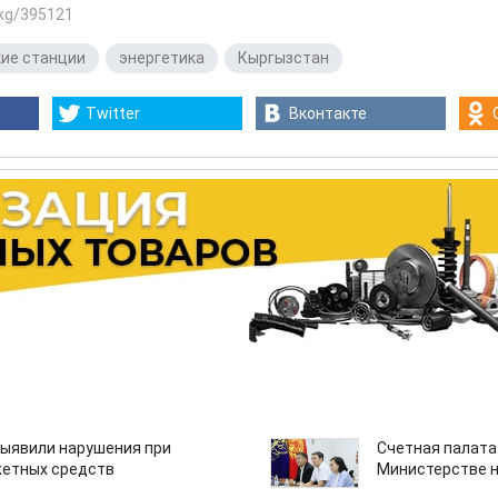
.kg/395121
ие станции
,
энергетика
,
Кыргызстан
Twitter
Вконтакте
ыявили нарушения при
Счетная палата
етных средств
Министерстве н