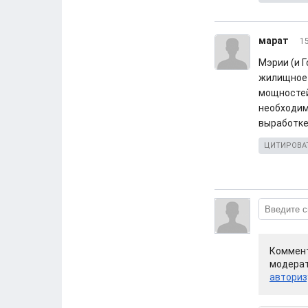
марат
15
Мэрии (и 
жилищное 
мощностей
необходим
выработке
ЦИТИРОВА
Коммент
модерат
авториз