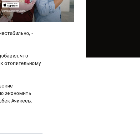
нестабильно, -
обавил, что
о к отопительному
еские
жно экономить
шбек Ачикеев.