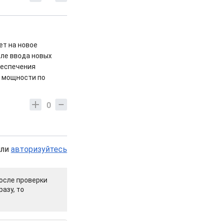
ет на новое
ле ввода новых
беспечения
е мощности по
0
или
авторизуйтесь
осле проверки
азу, то