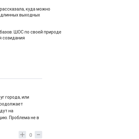
рассказала, куда можно
 длинных выходных
азов: ШОС по своей природе
я созидания
г города, или
продолжает
дут на
цию. Проблема не в
0