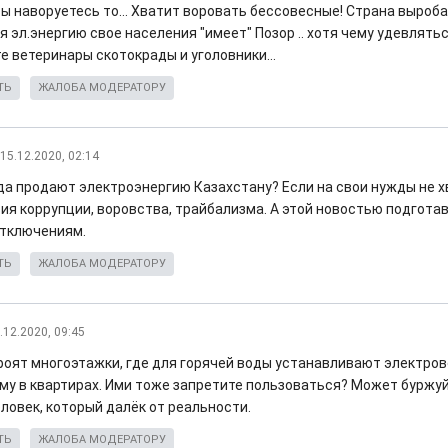
а вы наворуетесь то... Хватит воровать бессовесные! Страна выро
эл.энергию свое населения "имеет" Позор .. хотя чему удевлятьс
е ветеринары скотокрады и уголовники...
ТЬ
ЖАЛОБА МОДЕРАТОРУ
15.12.2020, 02:14
да продают электроэнергию Казахстану? Если на свои нужды не х
ия коррупции, воровства, трайбализма. А этой новостью подгота
тключениям.
ТЬ
ЖАЛОБА МОДЕРАТОРУ
.12.2020, 09:45
роят многоэтажки, где для горячей воды устанавливают электров
ому в квартирах. Ими тоже запретите пользоваться? Может буржу
ловек, который далёк от реальности.
ТЬ
ЖАЛОБА МОДЕРАТОРУ