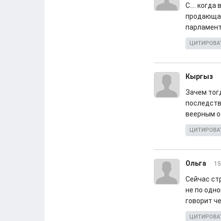
С.... когд
продающая 
парламент
ЦИТИРОВА
Кыргыз
Зачем тог
последств
веерным о
ЦИТИРОВА
Ольга
15
Сейчас ст
не по одн
говорит че
ЦИТИРОВА