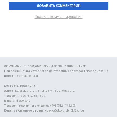
Правила комментирования
@1996-2026
ЗАО "Издательский дом "Вечерний Бишкек"
При размещении материалов на сторонних ресурсах гиперссылка на
источник обязательна.
Контакты редакции:
Адрес:
Кыргызстан, г. Бишкек, ул. Усенбаева, 2.
Телефон:
+996 (312) 88-18-09.
E-mail:
info@vb.kg
Телефон рекламного отдела:
+996 (312) 48-62-03.
E-mail рекламного отдела:
vbavto@vb.kg, vb48k@vb.kg