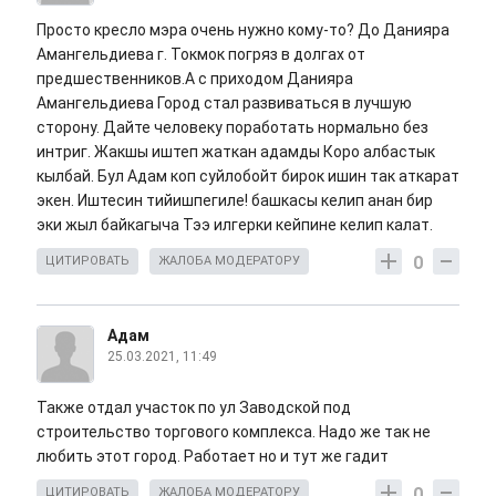
Просто кресло мэра очень нужно кому-то? До Данияра
Амангельдиева г. Токмок погряз в долгах от
предшественников.А с приходом Данияра
Амангельдиева Город стал развиваться в лучшую
сторону. Дайте человеку поработать нормально без
интриг. Жакшы иштеп жаткан адамды Коро албастык
кылбай. Бул Адам коп суйлобойт бирок ишин так аткарат
экен. Иштесин тийишпегиле! башкасы келип анан бир
эки жыл байкагыча Тээ илгерки кейпине келип калат.
0
ЦИТИРОВАТЬ
ЖАЛОБА МОДЕРАТОРУ
Адам
25.03.2021, 11:49
Также отдал участок по ул Заводской под
строительство торгового комплекса. Надо же так не
любить этот город. Работает но и тут же гадит
0
ЦИТИРОВАТЬ
ЖАЛОБА МОДЕРАТОРУ