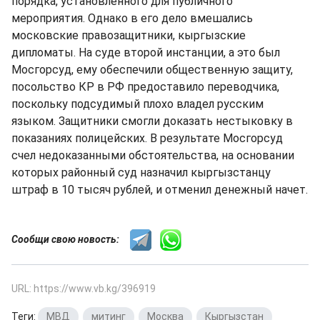
порядка, установленного для публичного
мероприятия. Однако в его дело вмешались
московские правозащитники, кыргызские
дипломаты. На суде второй инстанции, а это был
Мосгорсуд, ему обеспечили общественную защиту,
посольство КР в РФ предоставило переводчика,
поскольку подсудимый плохо владел русским
языком. Защитники смогли доказать нестыковку в
показаниях полицейских. В результате Мосгорсуд
счел недоказанными обстоятельства, на основании
которых районный суд назначил кыргызстанцу
штраф в 10 тысяч рублей, и отменил денежный начет.
Сообщи свою новость:
URL: https://www.vb.kg/396919
Теги:
МВД
,
митинг
,
Москва
,
Кыргызстан
,