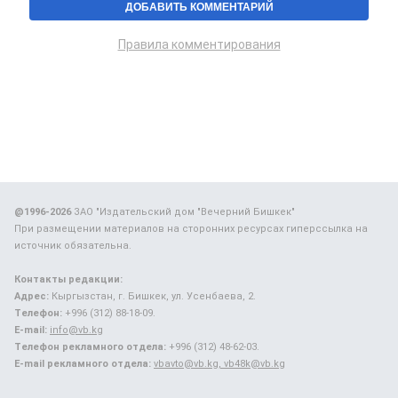
Правила комментирования
@1996-2026
ЗАО "Издательский дом "Вечерний Бишкек"
При размещении материалов на сторонних ресурсах гиперссылка на
источник обязательна.
Контакты редакции:
Адрес:
Кыргызстан, г. Бишкек, ул. Усенбаева, 2.
Телефон:
+996 (312) 88-18-09.
E-mail:
info@vb.kg
Телефон рекламного отдела:
+996 (312) 48-62-03.
E-mail рекламного отдела:
vbavto@vb.kg, vb48k@vb.kg