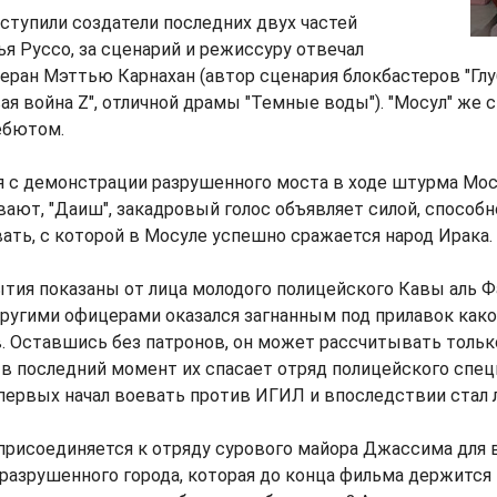
тупили создатели последних двух частей
ья Руссо, за сценарий и режиссуру отвечал
еран Мэттью Карнахан (автор сценария блокбастеров "Г
ая война Z", отличной драмы "Темные воды"). "Мосул" же с
ебютом.
 с демонстрации разрушенного моста в ходе штурма Мосу
вают, "Даиш", закадровый голос объявляет силой, способн
вать, с которой в Мосуле успешно сражается народ Ирака.
тия показаны от лица молодого полицейского Кавы аль Ф
ругими офицерами оказался загнанным под прилавок как
. Оставшись без патронов, он может рассчитывать толь
 в последний момент их спасает отряд полицейского спец
первых начал воевать против ИГИЛ и впоследствии стал 
рисоединяется к отряду сурового майора Джассима для 
разрушенного города, которая до конца фильма держится 