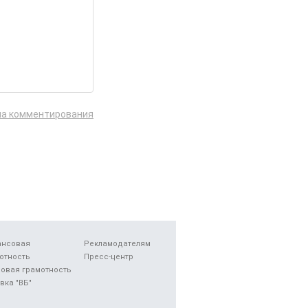
ла комментирования
ансовая
Рекламодателям
отность
Пресс-центр
овая грамотность
вка "ВБ"