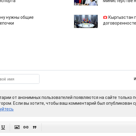
нспорта
Министерстве н
ону нужны общие
Кыргызстан 
епочки
договоренносте
арии от анонимных пользователей появляются на сайте только п
ором. Если вы хотите, чтобы ваш комментарий был опубликован ср
уйтесь



