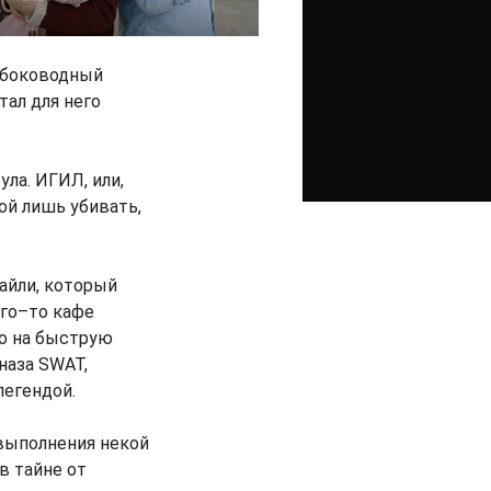
лубоководный
тал для него
ла. ИГИЛ, или,
ой лишь убивать,
айли, который
ого–то кафе
ко на быструю
наза SWAT,
легендой.
выполнения некой
в тайне от