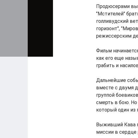
Продюсерами выс
"Мстителей" брат
голливудский вет
горизонт", "Миров
режиссерским д
Фильм начинается
как его еще назы
грабить и насило
Дальнейшие собы
вместе с двумя д
группой боевиков
смерть в бою. Но
который один из 
Выживший Кава п
миссии в сердце 