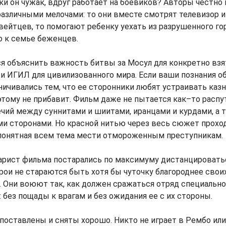
аки он чужак, вдруг работает на боевиков? Авторы честно
азличными мелочами: то они вместе смотрят телевизор 
вейтцев, то помогают ребенку уехать из разрушенного го
о к семье беженцев.
я объяснить важность битвы за Мосул для конкретно взя
и ИГИЛ для цивилизованного мира. Если ваши познания об
ничивались тем, что ее сторонники любят устраивать казни
 этому не прибавит. Фильм даже не пытается как–то расп
чий между суннитами и шиитами, иранцами и курдами, а 
и сторонами. Но красной нитью через весь сюжет прохо
 понятная всем тема мести отмороженным преступникам.
арист фильма постарались по максимуму дистанцировать
рои не стараются быть хотя бы чуточку благороднее свои
. Они воюют так, как должен сражаться отряд специальн
: без пощады к врагам и без ожидания ее с их стороны.
оставлены и сняты хорошо. Никто не играет в Рембо или