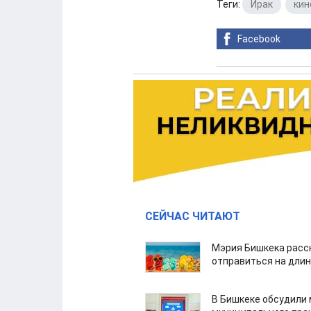
Теги:
Ирак
,
кин
Facebook
СЕЙЧАС ЧИТАЮТ
Мэрия Бишкека расс
отправиться на дли
В Бишкеке обсудили