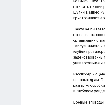
новичка, - все–т
оживить героев р
шутки в адрес ку
пристраивают ег
Лента не пытаетс
степень опасност
организации огра
"Мосул" ничего к
клубок противоре
задействованным
универсальная и
Режиссер и сцен
военных драм. Ге
разгар мясорубки
в глубоком рейде
Боевые эпизоды п