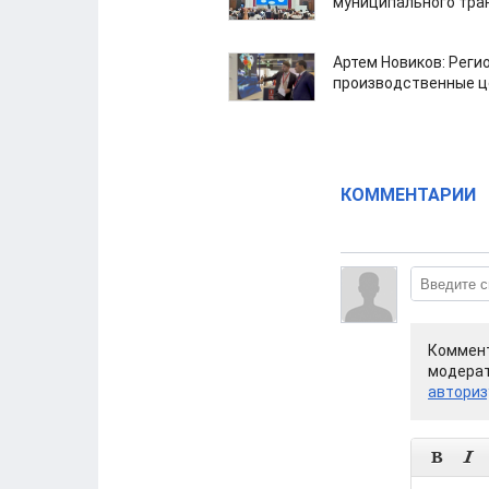
муниципального тра
Артем Новиков: Реги
производственные ц
КОММЕНТАРИИ
Коммент
модерат
авториз

