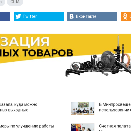
о
,
США
Twitter
Вконтакте
казала, куда можно
В Минпросвещен
нных выходных
использовании
 меры по улучшению работы
Счетная палата