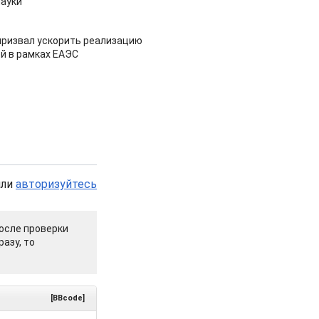
ауки
призвал ускорить реализацию
й в рамках ЕАЭС
или
авторизуйтесь
осле проверки
азу, то
[BBcode]