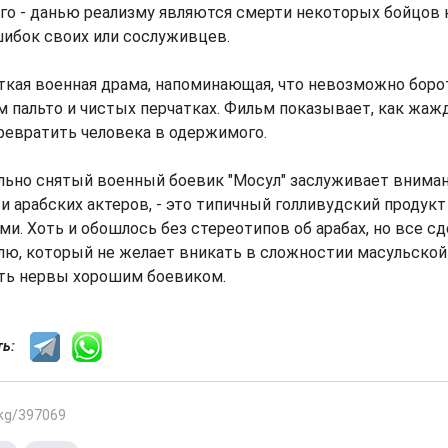
ого - данью реализму являются смерти некоторых бойцов н
ошибок своих или сослуживцев.
сткая военная драма, напоминающая, что невозможно борот
м пальто и чистых перчатках. Фильм показывает, как жа
ревратить человека в одержимого.
ьно снятый военный боевик "Мосул" заслуживает вниман
 и арабских актеров, - это типичный голливудский проду
. Хоть и обошлось без стереотипов об арабах, но все сд
ю, который не желает вникать в сложностии масульской 
ть нервы хорошим боевиком.
сть:
.kg/397069