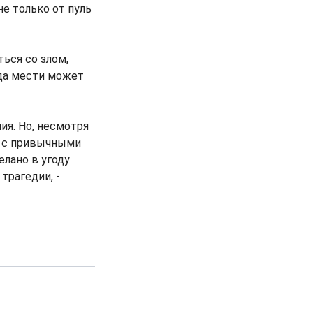
е только от пуль
ься со злом,
жда мести может
ия. Но, несмотря
кт с привычными
елано в угоду
трагедии, -