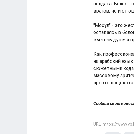
солдата. Более т
врагов, но и от 
"Мосул" - это же
оставаясь в бело
выжечь душу и п
Как профессионал
на арабский язык
сюжетными ходами
массовому зрител
просто пощекота
Сообщи свою ново
URL: https://www.vb