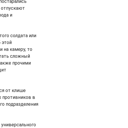
 постарались
и отпускают
рода и
того солдата или
 этой
 на камеру, то
утать сложный
также прочими
дит
ся от клише
х противников в
ого подразделения
 универсального