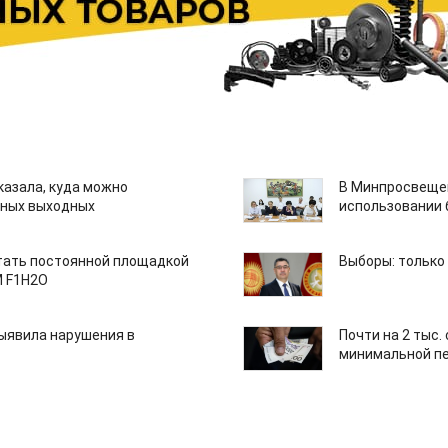
казала, куда можно
В Минпросвещен
нных выходных
использовании
тать постоянной площадкой
Выборы: только
M F1H2O
ыявила нарушения в
Почти на 2 тыс.
минимальной пе