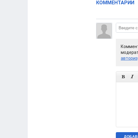
КОММЕНТАРИИ
Коммент
модерат
авториз

