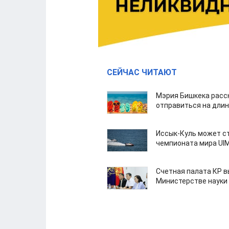
СЕЙЧАС ЧИТАЮТ
Мэрия Бишкека расс
отправиться на дли
Иссык-Куль может с
чемпионата мира UI
Счетная палата КР в
Министерстве науки