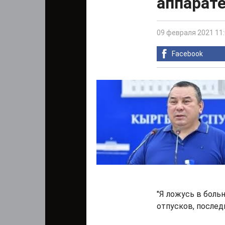
аппарат
09 февраля 2021 11
Facebook
"Я ложусь в больн
отпусков, последн