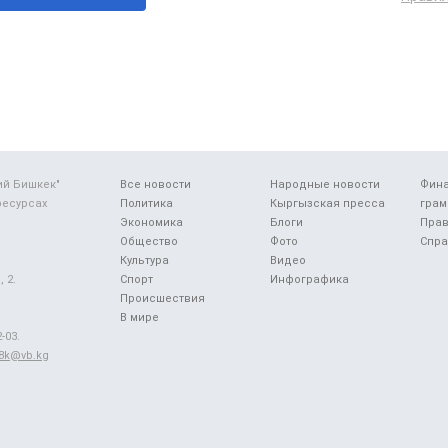
ий Бишкек"
Все новости
Народные новости
Фин
ресурсах
Политика
Кыргызская пресса
грам
Экономика
Блоги
Прав
Общество
Фото
Спра
Культура
Видео
 2.
Спорт
Инфографика
Происшествия
В мире
-03.
48k@vb.kg