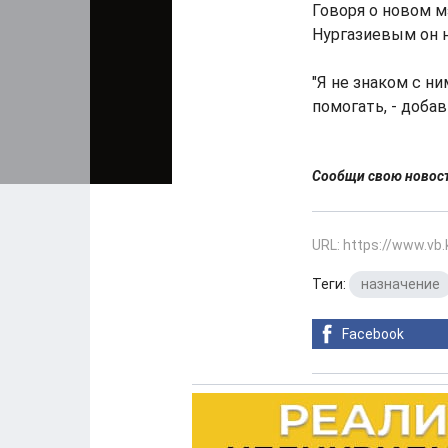
Говоря о новом м
Нургазиевым он н
"Я не знаком с ни
помогать, - добав
Сообщи свою ново
URL: https://www.vb
Теги:
назначение
Facebook