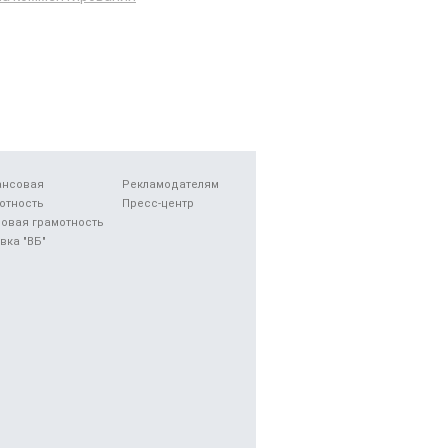
ансовая
Рекламодателям
отность
Пресс-центр
овая грамотность
вка "ВБ"