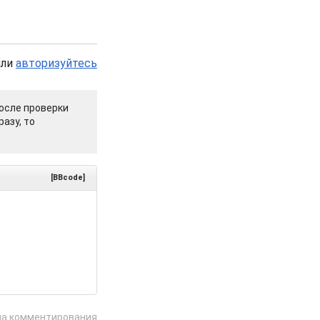
или
авторизуйтесь
осле проверки
азу, то
[BBcode]
ла комментирования