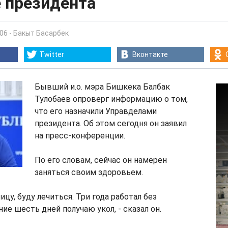
е президента
:06
-
Бакыт Басарбек
Twitter
Вконтакте
Бывший и.о. мэра Бишкека Балбак
Тулобаев опроверг информацию о том,
что его назначили Управделами
президента. Об этом сегодня он заявил
на пресс-конференции.
По его словам, сейчас он намерен
заняться своим здоровьем.
ицу, буду лечиться. Три года работал без
ие шесть дней получаю укол, - сказал он.