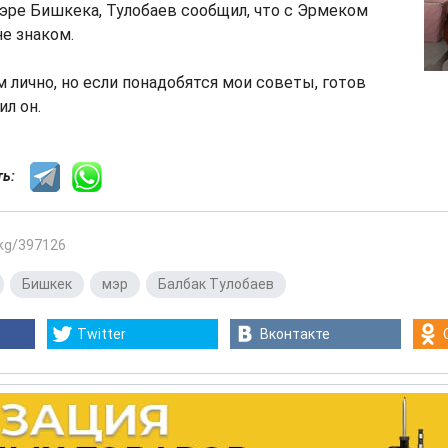
эре Бишкека, Тулобаев сообщил, что с Эрмеком
е знаком.
м лично, но если понадобятся мои советы, готов
ил он.
сть:
.kg/397126
,
Бишкек
,
мэр
,
Балбак Тулобаев
Twitter
Вконтакте