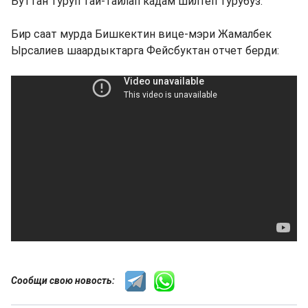
Буттан туруп тай-тайлап кадам шилтеп турубуз.
Бир саат мурда Бишкектин вице-мэри Жамалбек
Ырсалиев шаардыктарга Фейсбуктан отчет берди:
Сообщи свою новость: