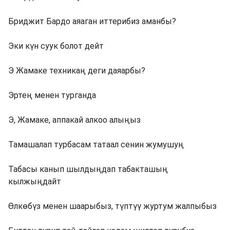
Бриджит Бардо аяаган иттерибиз аманбы?
Эки күн суук болот дейт
Э Жамаке техникаң деги даяарбы?
Эртең менен турганда
Э, Жамаке, аппакай алкоо алыңыз
Тамашалап турбасам татаал сенин жумушуң
Табасы канып шылдыңдап табакташың
кылжыңдайт
Өлкөбүз менен шаарыбыз, түптүү журтум жалпыбыз