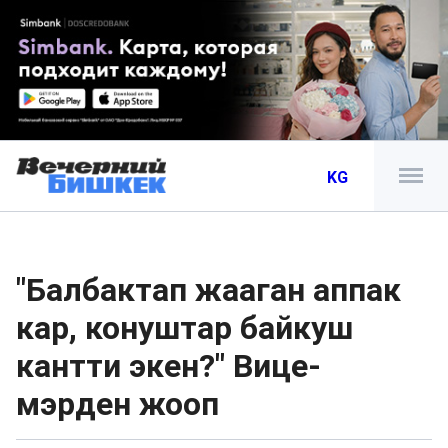
KG
"Балбактап жааган аппак
кар, конуштар байкуш
кантти экен?" Вице-
мэрден жооп