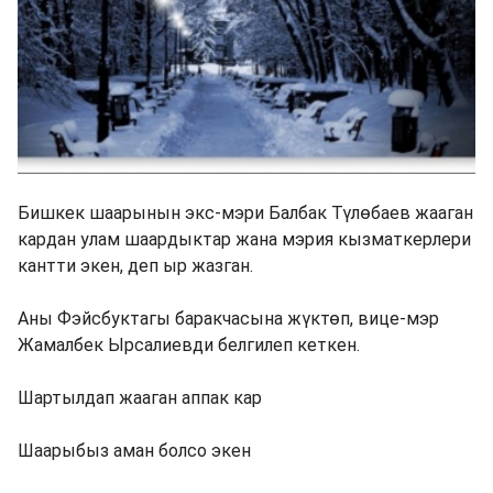
Бишкек шаарынын экс-мэри Балбак Түлөбаев жааган
кардан улам шаардыктар жана мэрия кызматкерлери
кантти экен, деп ыр жазган.
Аны Фэйсбуктагы баракчасына жүктөп, вице-мэр
Жамалбек Ырсалиевди белгилеп кеткен.
Шартылдап жааган аппак кар
Шаарыбыз аман болсо экен