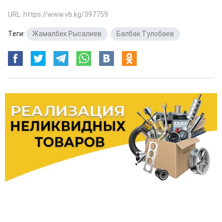
URL: https://www.vb.kg/397759
Теги:
Жамалбек Рысалиев
,
Балбак Тулобаев