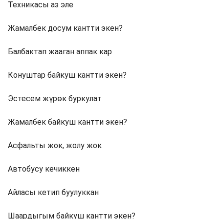
Техникасы аз эле
Жамалбек досум кантти экен?
Балбактап жааган аппак кар
Конуштар байкуш кантти экен?
Эстесем жүрөк буркулат
Жамалбек байкуш кантти экен?
Асфальты жок, жолу жок
Автобусу кечиккен
Айласы кетип буулуккан
Шаардыгым байкуш кантти экен?