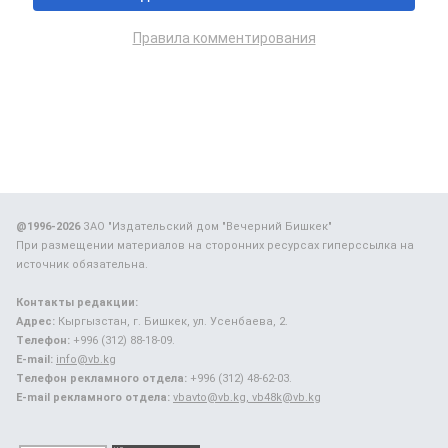
Правила комментирования
@1996-2026
ЗАО "Издательский дом "Вечерний Бишкек"
При размещении материалов на сторонних ресурсах гиперссылка на
источник обязательна.
Контакты редакции:
Адрес:
Кыргызстан, г. Бишкек, ул. Усенбаева, 2.
Телефон:
+996 (312) 88-18-09.
E-mail:
info@vb.kg
Телефон рекламного отдела:
+996 (312) 48-62-03.
E-mail рекламного отдела:
vbavto@vb.kg, vb48k@vb.kg