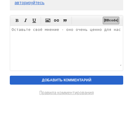
авторизуйтесь






[BBcode]
Правила комментирования