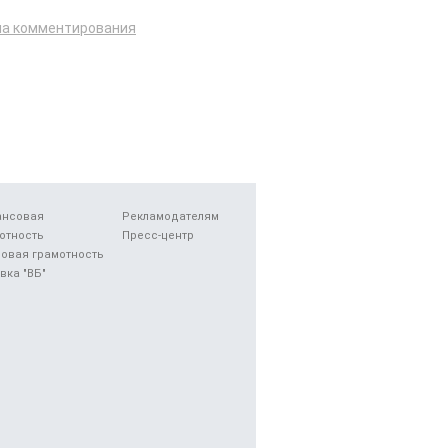
ла комментирования
ансовая
Рекламодателям
отность
Пресс-центр
овая грамотность
вка "ВБ"