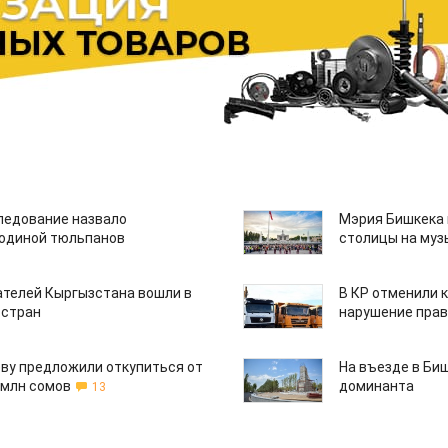
едование назвало
Мэрия Бишкека 
одиной тюльпанов
столицы на муз
ателей Кыргызстана вошли в
В КР отменили 
 стран
нарушение прав
ву предложили откупиться от
На въезде в Би
 млн сомов
доминанта
13