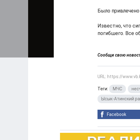
Было привлечено 
Известно, что си
погибшего. Все 
Сообщи свою ново
URL: https://www.vb
Теги:
МЧС
,
нес
Ысык-Атинский р
Facebook