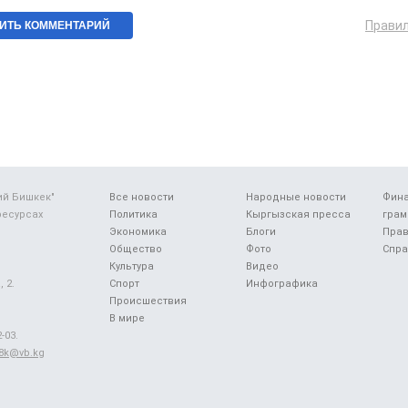
Прави
ий Бишкек"
Все новости
Народные новости
Фин
ресурсах
Политика
Кыргызская пресса
грам
Экономика
Блоги
Прав
Общество
Фото
Спра
Культура
Видео
 2.
Спорт
Инфографика
Происшествия
В мире
-03.
48k@vb.kg