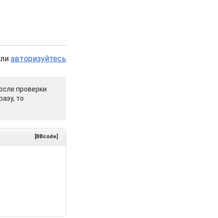
или
авторизуйтесь
осле проверки
азу, то
[BBcode]