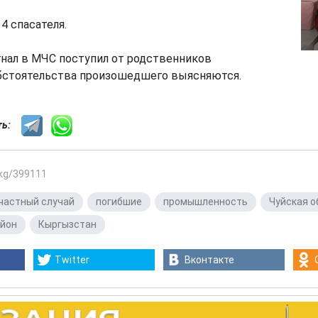
4 спасателя.
гнал в МЧС поступил от родственников
обстоятельства произошедшего выясняются.
сть:
.kg/399111
частный случай
,
погибшие
,
промышленность
,
Чуйская о
айон
,
Кыргызстан
Twitter
Вконтакте