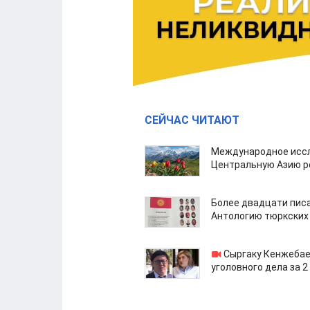
СЕЙЧАС ЧИТАЮТ
Международное иссл
Центральную Азию р
Более двадцати пис
Антологию тюркских
Сыргаку Кенжебае
уголовного дела за 2