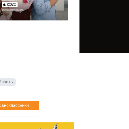
бласть
,
Одноклассники