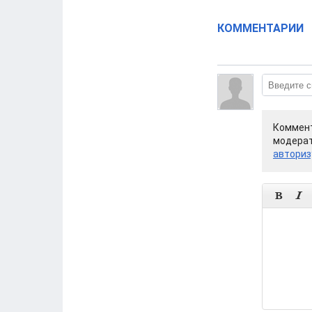
КОММЕНТАРИИ
Коммент
модерат
авториз

