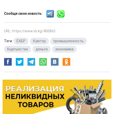
Сообщи свою новость:
URL: https://www.vb.kg/400865
Теги:
ЕАБР
,
Кумтор
,
промышленность
,
Кыргызстан
,
деньги
,
экономика