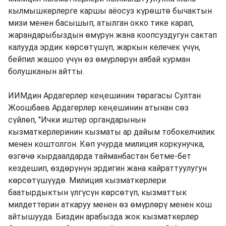
кылмышкерлерге каршы аёосуз күрөштө бычактын
мизи менен басышып, атылган окко тике карап,
жарандарыбыздын өмүрүн жана коопсуздугун сактап
калууда эрдик көрсөтүшүп, жаркын келечек үчүн,
бейпил жашоо үчүн өз өмүрлөрүн аябай курман
болушканын айтты.
ИИМдин Ардагерлер кеңешинин төрагасы Султан
Жоошбаев Ардагерлер кеңешинин атынан сөз
сүйлөп, "Ички иштер органдарынын
кызматкерлеринин кызматы ар дайым тобокелчилик
менен коштолгон. Көп учурда милиция коркунучка,
өзгөчө кырдаалдарда тайманбастан бетме-бет
кездешип, өздөрүнүн эрдигин жана кайраттуулугун
көрсөтүшүүдө. Милиция кызматкерлери
баатырдыктын үлгүсүн көрсөтүп, кызматтык
милдеттерин аткаруу менен өз өмүрлөрү менен кош
айтышууда. Биздин арабызда жок кызматкерлер