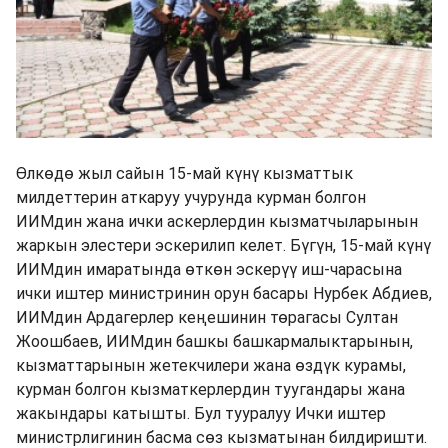
Өлкөдө жыл сайын 15-май күнү кызматтык
милдеттерин аткаруу учурунда курман болгон
ИИМдин жана ички аскерлердин кызматчыларынын
жаркын элестери эскерилип келет. Бүгүн, 15-май күнү
ИИМдин имаратында өткөн эскерүү иш-чарасына
ички иштер министринин орун басары Нурбек Абдиев,
ИИМдин Ардагерлер кеңешинин төрагасы Султан
Жоошбаев, ИИМдин башкы башкармалыктарынын,
кызматтарынын жетекчилери жана өздүк курамы,
курман болгон кызматкерлердин туугандары жана
жакындары катышты. Бул тууралуу Ички иштер
министрлигинин басма сөз кызматынан билдиришти.