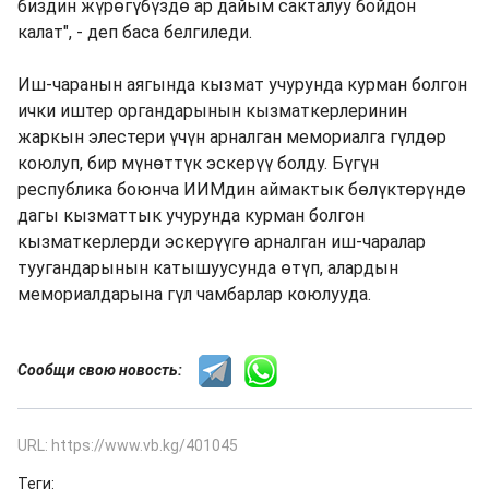
биздин жүрөгүбүздө ар дайым сакталуу бойдон
калат", - деп баса белгиледи.
Иш-чаранын аягында кызмат учурунда курман болгон
ички иштер органдарынын кызматкерлеринин
жаркын элестери үчүн арналган мемориалга гүлдөр
коюлуп, бир мүнөттүк эскерүү болду. Бүгүн
республика боюнча ИИМдин аймактык бөлүктөрүндө
дагы кызматтык учурунда курман болгон
кызматкерлерди эскерүүгө арналган иш-чаралар
туугандарынын катышуусунда өтүп, алардын
мемориалдарына гүл чамбарлар коюлууда.
Сообщи свою новость:
URL: https://www.vb.kg/401045
Теги: