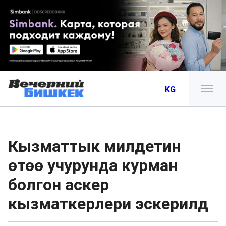
KG
Кызматтык милдетин
өтөө учурунда курман
болгон аскер
кызматкерлери эскерилд