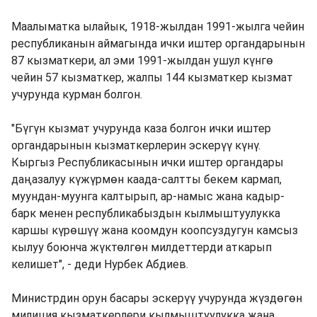
Маалыматка ылайык, 1918-жылдан 1991-жылга чейин
республиканын аймагында ички иштер органдарынын
87 кызматкери, ал эми 1991-жылдан ушул күнгө
чейин 57 кызматкер, жалпы 144 кызматкер кызмат
учурунда курман болгон.
"Бүгүн кызмат учурунда каза болгон ички иштер
органдарынын кызматкерлерин эскерүү күнү.
Кыргыз Республикасынын ички иштер органдары
даңазалуу күжүрмөн каада-салтты бекем кармап,
муундан-муунга калтырып, ар-намыс жана кадыр-
барк менен республикабыздын кылмыштуулукка
каршы күрөшүү жана коомдун коопсуздугун камсыз
кылуу боюнча жүктөлгөн милдеттерди аткарып
келишет", - деди Нурбек Абдиев.
Министрдин орун басары эскерүү учурунда жүздөгөн
милиция кызматкерлери кылмыштуулукка жана