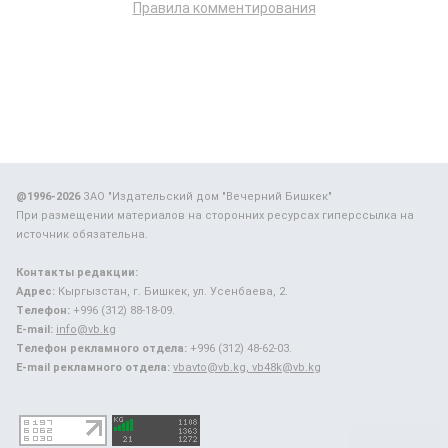
Правила комментирования
@1996-2026
ЗАО "Издательский дом "Вечерний Бишкек"
При размещении материалов на сторонних ресурсах гиперссылка на
источник обязательна.
Контакты редакции:
Адрес:
Кыргызстан, г. Бишкек, ул. Усенбаева, 2.
Телефон:
+996 (312) 88-18-09.
E-mail:
info@vb.kg
Телефон рекламного отдела:
+996 (312) 48-62-03.
E-mail рекламного отдела:
vbavto@vb.kg, vb48k@vb.kg