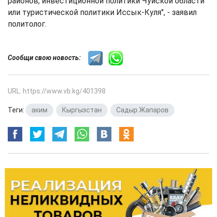
районов, инвестиционной политики Чуйской области
или туристической политики Иссык-Куля", - заявил
политолог.
Сообщи свою новость:
URL: https://www.vb.kg/401398
Теги:
аким
,
Кыргызстан
,
Садыр Жапаров