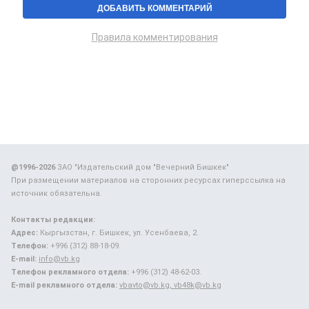
Правила комментирования
@1996-2026
ЗАО "Издательский дом "Вечерний Бишкек"
При размещении материалов на сторонних ресурсах гиперссылка на
источник обязательна.
Контакты редакции:
Адрес:
Кыргызстан, г. Бишкек, ул. Усенбаева, 2.
Телефон:
+996 (312) 88-18-09.
E-mail:
info@vb.kg
Телефон рекламного отдела:
+996 (312) 48-62-03.
E-mail рекламного отдела:
vbavto@vb.kg, vb48k@vb.kg