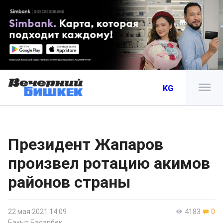
KG
Президент Жапаров
произвел ротацию акимов
районов страны
22 мая 2021 14:09
4183
0
Бакыт Басарбек