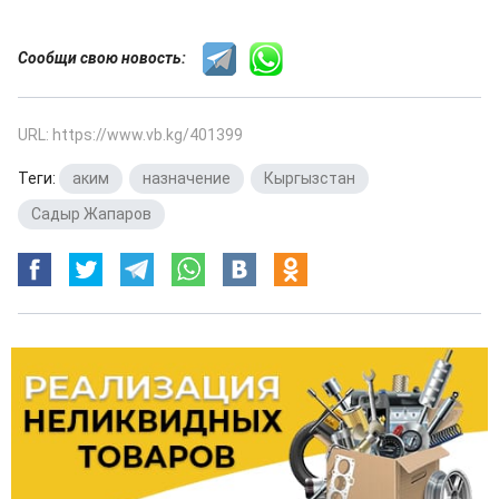
Сообщи свою новость:
URL: https://www.vb.kg/401399
Теги:
аким
,
назначение
,
Кыргызстан
,
Садыр Жапаров