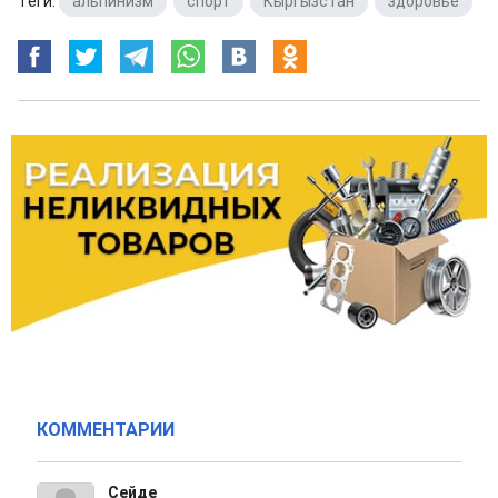
Теги:
альпинизм
,
спорт
,
Кыргызстан
,
здоровье
КОММЕНТАРИИ
Сейде